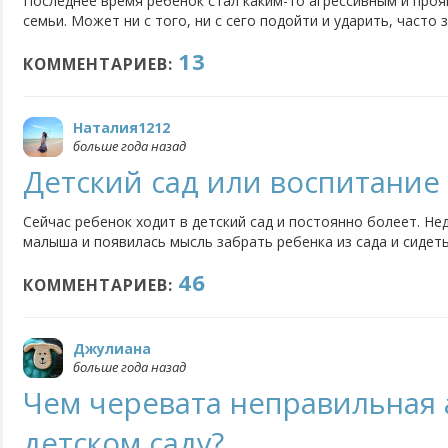
Последнее время ребенок стал каким-то агрессивным и проя
семьи. Может ни с того, ни с сего подойти и ударить, часто
настораживает это, потому что на замечания совершенно не
13
чем может быть связано такое поведение ребенка? Что...
КОММЕНТАРИЕВ:
Наталия1212
больше года назад
Детский сад или воспитание
Сейчас ребенок ходит в детский сад и постоянно болеет. Нед
малыша и появилась мысль забрать ребенка из сада и сидеть
возможность есть, но смущает то, что малыш не будет обща
46
вы считаете, стоит ли так поступать или же продолжить пос
КОММЕНТАРИЕВ:
Джулиана
больше года назад
Чем черевата неправильная 
детском саду?