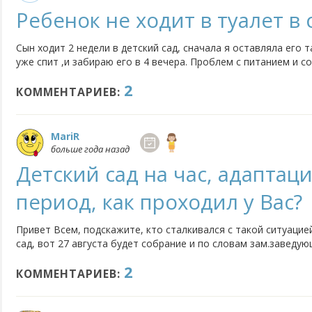
Ребенок не ходит в туалет в 
Сын ходит 2 недели в детский сад, сначала я оставляла его т
уже спит ,и забираю его в 4 вечера. Проблем с питанием и с
Единственное, что меня беспокоит, это то, что ребенок воо
2
встает в 7 утра, идет на горшок и до 4 вечера терпит.
КОММЕНТАРИЕВ:
MariR
больше года назад
Детский сад на час, адапта
период, как проходил у Вас?
Привет Всем, подскажите, кто сталкивался с такой ситуацией
сад, вот 27 августа будет собрание и по словам зам.заведую
будет посещать сад с 16.00 до 17.00, как вообще такое возм
2
полный день, да и что вообще это за правила? Я конечно...
КОММЕНТАРИЕВ: