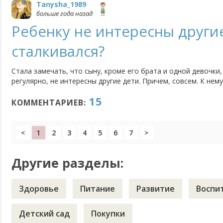
Tanysha_1989
больше года назад
Ребенку не интересны другие
сталкивался?
Стала замечать, что сыну, кроме его брата и одной девочки,
регулярно, не интересны другие дети. Причем, совсем. К нем
разворачивается или на руки просится, или бежит к братику
15
наблюдается и на площадке, и на развивашках, куда мы ходим.
КОММЕНТАРИЕВ:
<
1
2
3
4
5
6
7
>
Другие разделы:
Здоровье
Питание
Развитие
Воспи
Детский сад
Покупки