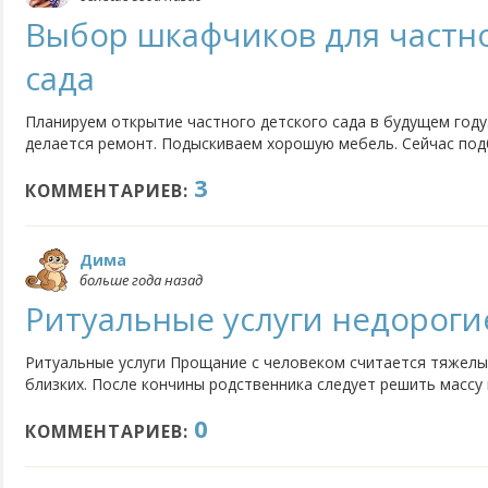
Выбор шкафчиков для частно
сада
Планируем открытие частного детского сада в будущем году
делается ремонт. Подыскиваем хорошую мебель. Сейчас под
нюансы нужно учитывать при выборе детской мебели для сад
3
для одежды? Где посмотреть и заказать в Москве?
КОММЕНТАРИЕВ:
Дима
больше года назад
Ритуальные услуги недороги
Ритуальные услуги Прощание с человеком считается тяжелы
близких. После кончины родственника следует решить массу 
организацией похорон. Например, оформить полный пакет до
0
хранить тело до похорон, справиться с вопросами относител
КОММЕНТАРИЕВ: