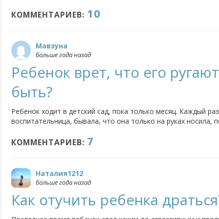
адаптацию в детском саду по легче? Доктор нам сказала пить
10
начинать приём за две недели до сада. Поможет ли это от пе
КОММЕНТАРИЕВ:
Мавзуна
больше года назад
Ребенок врет, что его ругают
быть?
Ребенок ходит в детский сад, пока только месяц. Каждый раз
воспитательница, бывала, что она только на руках носила, п
забрать. Сама была свидетелем , как она за ним ухаживает.
7
говорит что его в садике ругают. Он еще маленький, всего...
КОММЕНТАРИЕВ:
Наталия1212
больше года назад
Как отучить ребенка драться