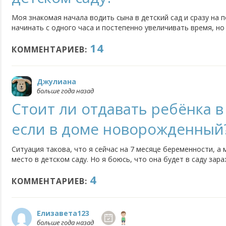
Моя знакомая начала водить сына в детский сад и сразу на п
начинать с одного часа и постепенно увеличивать время, но
воспитатель пишет, что мальчик всё время плачет. С другой
14
не адаптировали вообще, сразу отдали на полный день, до сих
КОММЕНТАРИЕВ:
Джулиана
больше года назад
Стоит ли отдавать ребёнка в
если в доме новорожденный
Ситуация такова, что я сейчас на 7 месяце беременности, а
место в детском саду. Но я боюсь, что она будет в саду за
от неё я, а потом и новорождённый малыш. Ведь даже берем
4
младенцу и вовсе опасно. Как лучше поступить, всё равно...
КОММЕНТАРИЕВ:
Елизавета123
больше года назад