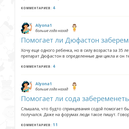
нибудь травы, которые выполняют роль контрацепти
4
КОММЕНТАРИЕВ:
Alyona1
больше года назад
Помогает ли Дюфастон заберем
Хочу еще одного ребенка, но в силу возраста за 35 
препарат Дюфастон в определенные дни цикла и он т
лекарство мои итак пошатнувшиеся гормоны? А то гов
4
КОММЕНТАРИЕВ:
Alyona1
больше года назад
Помогает ли сода забеременеть
Слышала, что будто спринцевания содой помогает быс
получался. Даже на форумах люди такое пишут. Говор
сода помогает им выжить. Кто-нибудь пользовался т
11
КОММЕНТАРИЕВ: