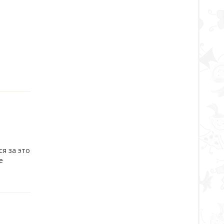
ся за это
е