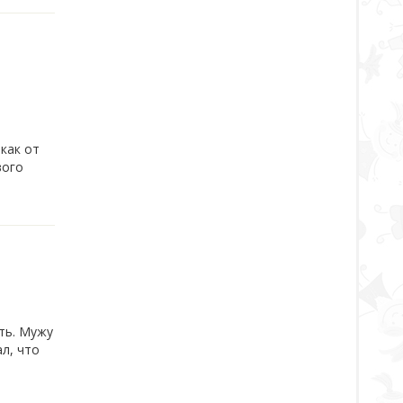
как от
вого
ть. Мужу
л, что