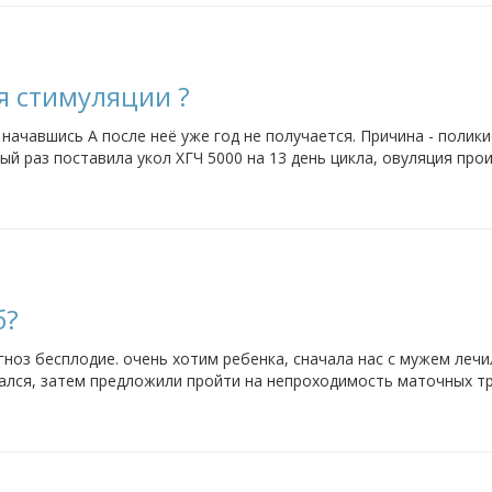
я стимуляции ?
начавшись А после неё уже год не получается. Причина - полики
ый раз поставила укол ХГЧ 5000 на 13 день цикла, овуляция про
ь тесты. Кто...
б?
ноз бесплодие. очень хотим ребенка, сначала нас с мужем лечи
чался, затем предложили пройти на непроходимость маточных тр
 никогда не будет, скажите...