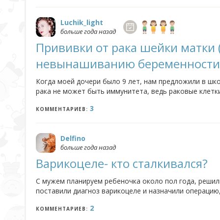
Luchik_light
больше года назад
Прививки от рака шейки матки (
невынашиванию беременности
Когда моей дочери было 9 лет, нам предложили в школ
рака не может быть иммунитета, ведь раковые клетки
организма. А многие мамы, фанатично веря медикам и
3
КОММЕНТАРИЕВ:
Delfino
больше года назад
Варикоцеле- кто сталкивался?
С мужем планируем ребеночка около пол года, решили 
поставили диагноз варикоцеле и назначили операцию,
обещать , что ребенок получиться он не может -т.е г
2
КОММЕНТАРИЕВ: