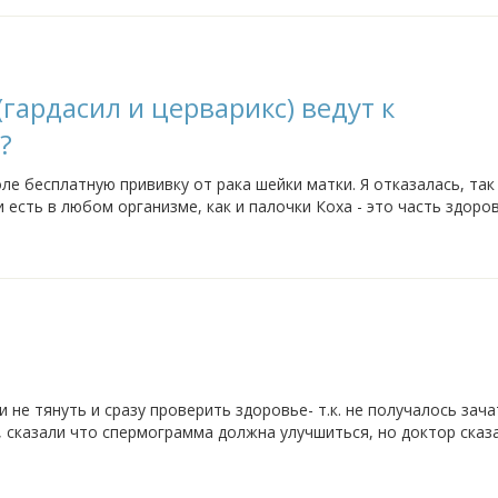
гардасил и церварикс) ведут к
?
е бесплатную прививку от рака шейки матки. Я отказалась, так 
 есть в любом организме, как и палочки Коха - это часть здоро
 искренне желая здоровья...
не тянуть и сразу проверить здоровье- т.к. не получалось зача
 сказали что спермограмма должна улучшиться, но доктор сказа
арантий никаких.