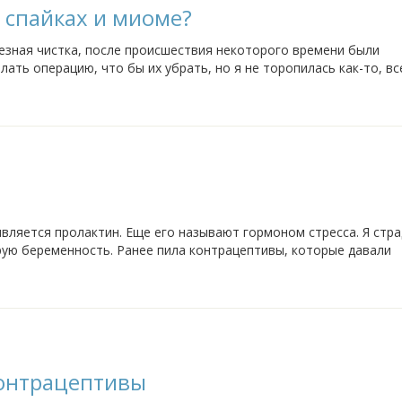
 спайках и миоме?
езная чистка, после происшествия некоторого времени были
лать операцию, что бы их убрать, но я не торопилась как-то, вс
все таки, может кто сталкивался, беременность...
вляется пролактин. Еще его называют гормоном стресса. Я стр
рую беременность. Ранее пила контрацептивы, которые давали
очных таблеток у меня в желчном...
контрацептивы