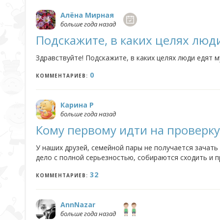
Алёна Мирная
больше года назад
Подскажите, в каких целях люд
Здравствуйте! Подскажите, в каких целях люди едят 
0
КОММЕНТАРИЕВ:
Карина Р
больше года назад
Кому первому идти на проверку 
У наших друзей, семейной пары не получается зачать 
дело с полной серьезностью, собираются сходить и пр
нормально. Я где то слышала или читала. что сначала 
32
КОММЕНТАРИЕВ:
AnnNazar
больше года назад