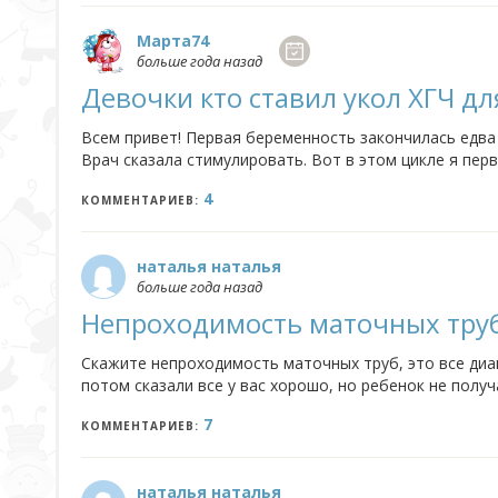
Марта74
больше года назад
Девочки кто ставил укол ХГЧ дл
Всем привет! Первая беременность закончилась едва 
Врач сказала стимулировать. Вот в этом цикле я перв
на 14. Теперь жду когда пройдёт 10 дней и начну делат
4
КОММЕНТАРИЕВ:
наталья наталья
больше года назад
Непроходимость маточных тру
Скажите непроходимость маточных труб, это все диаг
потом сказали все у вас хорошо, но ребенок не полу
конце звучал диагноз - бесплодие. Все оказуется детей
7
КОММЕНТАРИЕВ:
наталья наталья