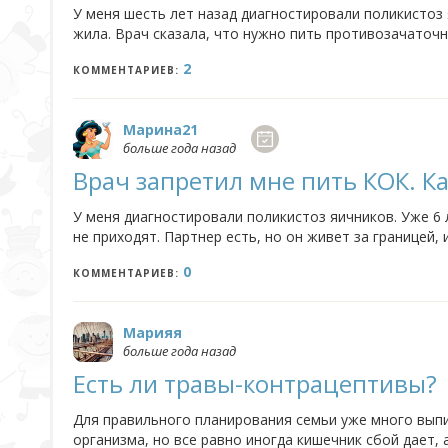
У меня шесть лет назад диагностировали поликистоз
жила. Врач сказала, что нужно пить противозачаточн
восстановится. У меня месячные были день в день, но 
2
КОММЕНТАРИЕВ:
Марина21
больше года назад
Врач запретил мне пить КОК. К
У меня диагностировали поликистоз яичников. Уже 6 
не приходят. Партнер есть, но он живет за границей, 
КОК, а на лето приезжала к любимому. Мы очень стара
0
КОММЕНТАРИЕВ:
Марияя
больше года назад
Есть ли травы-контрацептивы?
Для правильного планирования семьи уже много вып
организма, но все равно иногда кишечник сбой дает,