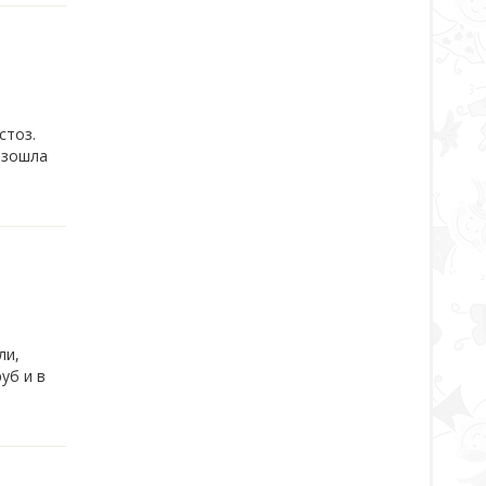
стоз.
изошла
ли,
уб и в