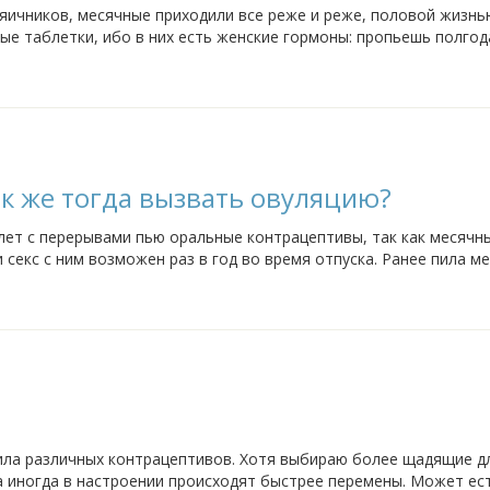
 яичников, месячные приходили все реже и реже, половой жизнь
ые таблетки, ибо в них есть женские гормоны: пропьешь полгода
с ними пришла депрессия...
ак же тогда вызвать овуляцию?
лет с перерывами пью оральные контрацептивы, так как месячны
и секс с ним возможен раз в год во время отпуска. Ранее пила м
лись, но вместо...
ила различных контрацептивов. Хотя выбираю более щадящие д
 а иногда в настроении происходят быстрее перемены. Может ест