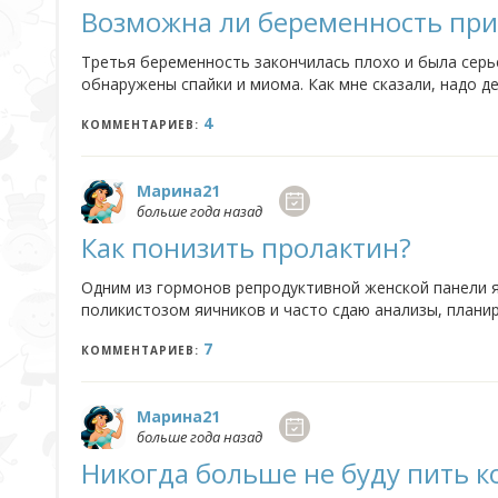
Возможна ли беременность при
Третья беременность закончилась плохо и была серь
обнаружены спайки и миома. Как мне сказали, надо де
того было, да и с деньгами проблематично сейчас. И 
4
КОММЕНТАРИЕВ:
Марина21
больше года назад
Как понизить пролактин?
Одним из гормонов репродуктивной женской панели я
поликистозом яичников и часто сдаю анализы, плани
организму недостающие гормоны, но от противозачат
7
КОММЕНТАРИЕВ:
Марина21
больше года назад
Никогда больше не буду пить 