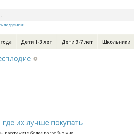
ть подгузники
 года
Дети 1-3 лет
Дети 3-7 лет
Школьники
есплодие
и где их лучше покупать
ть, расскажите более подробно мне