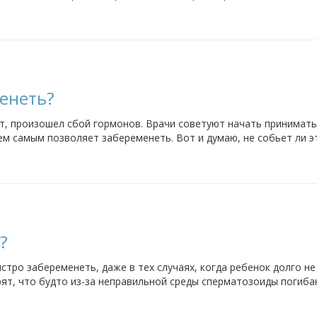
вов? Может кто-то пробовал?
енеть?
лет, произошел сбой гормонов. Врачи советуют начать принимать
ем самым позволяет забеременеть. Вот и думаю, не собьет ли э
орят, что после гормонов вообще...
?
тро забеременеть, даже в тех случаях, когда ребенок долго не
ят, что будто из-за неправильной среды сперматозоиды погиба
аким способом, чтобы забеременеть...