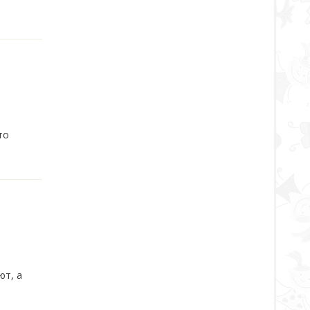
то
ют, а