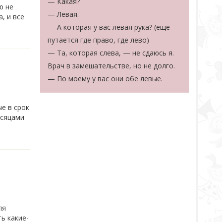
— Какая?
ю не
— Левая.
, и все
— А которая у вас левая рука? (ещё
путается где право, где лево)
— Та, которая слева, — не сдаюсь я.
Врач в замешательстве, но не долго.
— По моему у вас они обе левые.
е в срок
есяцами
ля
ь какие-