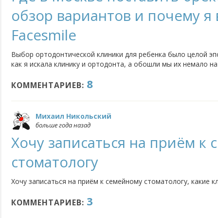
обзор вариантов и почему я
Facesmile
Выбор ортодонтической клиники для ребенка было целой эпо
как я искала клинику и ортодонта, а обошли мы их немало на
клиник, но я советую искать не обязательно близкую террито
8
разводят на деньги и качественно лечат брекетами. Мои...
КОММЕНТАРИЕВ:
Михаил Никольский
больше года назад
Хочу записаться на приём к
стоматологу
Хочу записаться на приём к семейному стоматологу, какие к
3
КОММЕНТАРИЕВ: