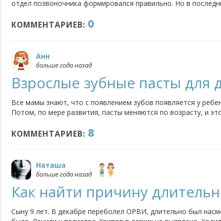
отдел позвоночника формировался правильно. Но в последни
ее спать на подушке просто не получается. Даже если ляже
0
через 5-10 минут, подушка оказывается уже на полу, а дочь...
КОММЕНТАРИЕВ:
Анн
больше года назад
Взрослые зубные пасты для 
Все мамы знают, что с появлением зубов появляется у ребен
Потом, по мере развития, пасты меняются по возрасту, и эт
тюбиках у большинства производителей. Мои дети уже ходят 
8
любят чистить свои зубки пастами с изображением кроликов.
КОММЕНТАРИЕВ:
Наташа
больше года назад
Как найти причину длительн
Сыну 9 лет. В декабре переболел ОРВИ, длительно был насм