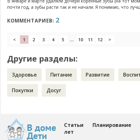
В январе и марте удаляли дочери коренные зубы (на тот мом
почти год, а зубы расти так и не начали. Я понимаю, что луч
стоматологу идти, но всё же - подскажите, у кого в какой п
2
зубки после удаления (хоть приблизительно)? Буду...
КОММЕНТАРИЕВ:
<
1
2
3
4
5
...
10
11
12
>
Другие разделы:
Здоровье
Питание
Развитие
Воспи
Покупки
Досуг
Статьи
Планирование
лет