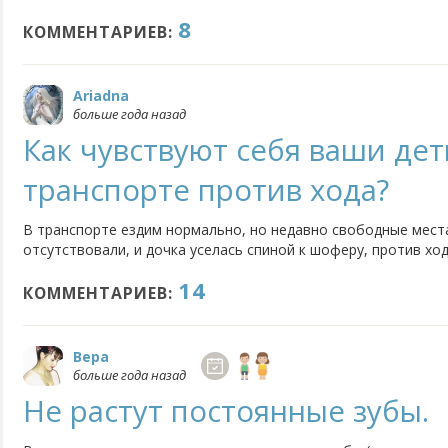
только какое-то нервное перенапряжение, то болит голова, 
8
постоянно надо на таблетках сидеть? Может кто-то сталкива
КОММЕНТАРИЕВ:
Ariadna
больше года назад
Как чувствуют себя ваши дет
транспорте против хода?
В транспорте ездим нормально, но недавно свободные мест
отсутствовали, и дочка уселась спиной к шоферу, против хо
прошло, как побледнела, попросилась выйти. Сказала, что ж
14
головка кружится, плохо. Сама я тоже против хода ездить не 
КОММЕНТАРИЕВ:
Вера
больше года назад
Не растут постоянные зубы.