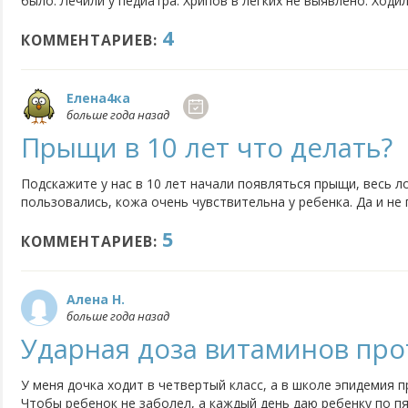
было. Лечили у педиатра. Хрипов в легких не выявлено. Ходи
ингаляции в поликлинику. Симптомы все прошли, остался то
4
нас, выписала в школу. После 3 дня походов в школу, у...
КОММЕНТАРИЕВ:
Елена4ка
больше года назад
Прыщи в 10 лет что делать?
Подскажите у нас в 10 лет начали появляться прыщи, весь л
пользовались, кожа очень чувствительна у ребенка. Да и н
пользоваться взрослыми лосьенами и кремами. Или это прос
5
само пройдет не надо трогать. Просто мне кажется рано сл
КОММЕНТАРИЕВ:
Алена Н.
больше года назад
Ударная доза витаминов про
У меня дочка ходит в четвертый класс, а в школе эпидемия 
Чтобы ребенок не заболел, а каждый день даю ребенку по п