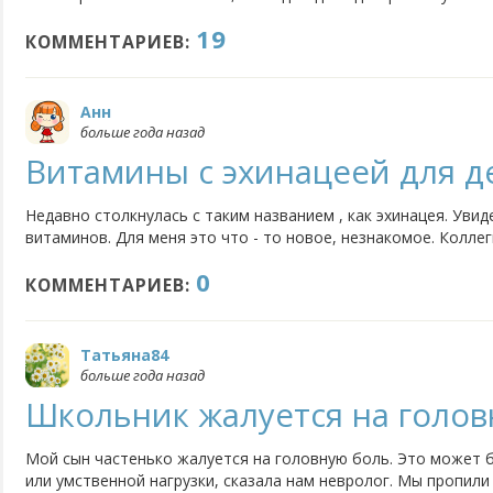
я в интернете вычитала, хорошее средство профилактики. И
19
болеет. Пробовали ли вы таким образом обезопасить ребенка
КОММЕНТАРИЕВ:
Анн
больше года назад
Витамины с эхинацеей для д
Недавно столкнулась с таким названием , как эхинацея. Увид
витаминов. Для меня это что - то новое, незнакомое. Коллег
в сомнениям, на самом ли деле она настолько полезна, и мо
0
витамины. Если кто - то давал детям витамины...
КОММЕНТАРИЕВ:
Татьяна84
больше года назад
Школьник жалуется на голов
Мой сын частенько жалуется на головную боль. Это может 
или умственной нагрузки, сказала нам невролог. Мы пропили 