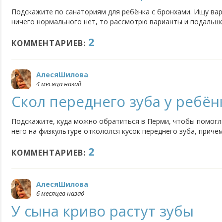
Подскажите по санаториям для ребёнка с бронхами. Ищу ва
ничего нормального нет, то рассмотрю варианты и подальш
был эффект от лечения, а не просто смена обстановки. Кто 
2
КОММЕНТАРИЕВ:
АлесяШилова
4 месяца назад
Скол переднего зуба у ребён
Подскажите, куда можно обратиться в Перми, чтобы помогл
него на физкультуре откололся кусок переднего зуба, причем
совсем понимаю, что делать, один знакомый мне сказал, что
2
наращивать. Что посоветуете?
КОММЕНТАРИЕВ:
АлесяШилова
6 месяцев назад
У сына криво растут зубы