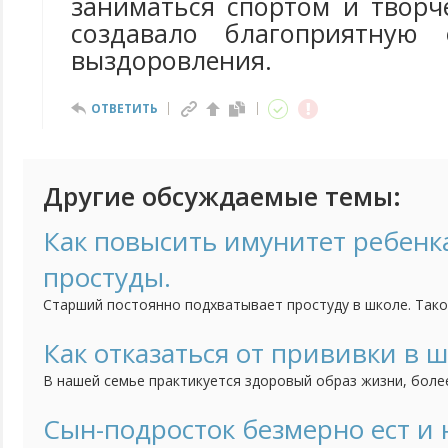
заниматься спортом и творч
создавало благоприятную 
выздоровления.
ОТВЕТИТЬ
Другие обсуждаемые темы:
Как повысить имунитет ребенк
простуды.
Старший постоянно подхватывает простуду в школе. Тако
классе не пошел на больничный мы идем следом. Дома ко
младший. Как же так, ведь не все же дети в классе заболе
Как отказаться от прививки в 
В нашей семье практикуется здоровый образ жизни, более
болеем, то лечимся народными средствами, травами и пч
делали прививок от гриппа и не болели им. Но в школе д
Сын-подросток безмерно ест и 
гриппа даже не спрашивая родителей. Кстати, после этих п