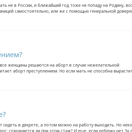
ать не в России, и ближайший год тоже не попаду на Родину, в
раницей самостоятельно, или же с помощью генеральной довере
 Деньги лишними ведь...
ением?
 все женщины решаются на аборт в случае нежелательной
итает аборт преступлением. Но если мать не способна вырастит
ть. Хотелось бы послушать ваше...
е?
 сидеть в декрете, а потом можно на работу выходить. Но нек
ос: сохраняется ли при этом стаж? И еще, если ребенку нет 3х л