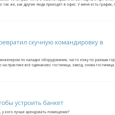
о так же, как другие люди приходят в офис. У меня есть график,
от план работал, нужно...
 превратил скучную командировку в
инженером по наладке оборудования, часто езжу по разным гор
на практике всё одинаково: гостиница, завод, снова гостиница.
о не хочется смотреть. В...
тобы устроить банкет
, у кого лучше арендовать помещение?