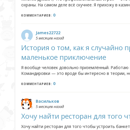
охраны. На самом деле всё скучнее. Я прихожу в казин
с самим собой и четкий финансовый план. Но чтобы эт
0
КОММЕНТАРИЕВ:
James22722
5 месяцев назад
История о том, как я случайно
маленькое приключение
Я вообще человек довольно приземлённый. Работаю 
Командировки — это вроде бы интересно в теории, но 
Вечером — телевизор с двадцатью каналами, где ничег
0
КОММЕНТАРИЕВ:
Васильков
5 месяцев назад
Хочу найти ресторан для того ч
Хочу найти ресторан для того чтобы устроить банкет