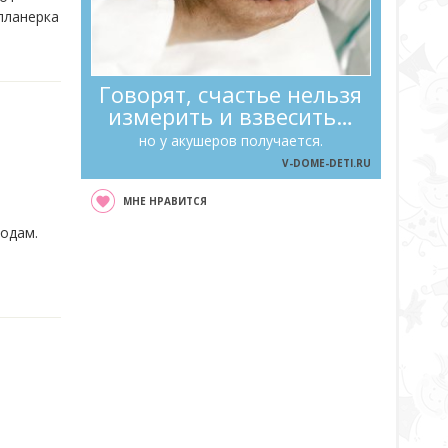
 планерка
Говорят, счастье нельзя
измерить и взвесить…
но у акушеров получается.
V-DOME-DETI.RU
МНЕ НРАВИТСЯ
одам.