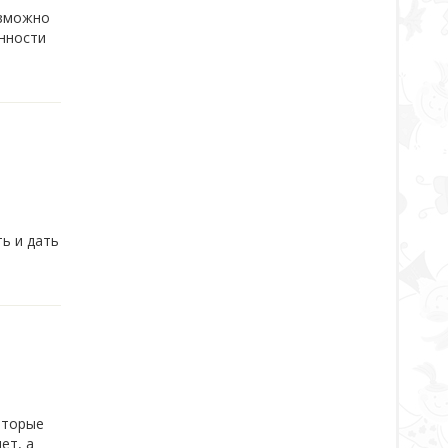
озможно
нности
ь и дать
оторые
ет, а