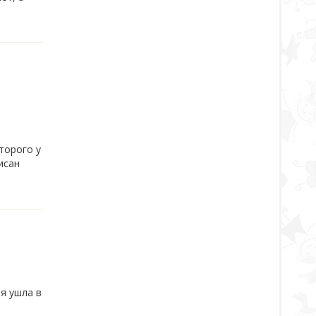
торого у
исан
я ушла в