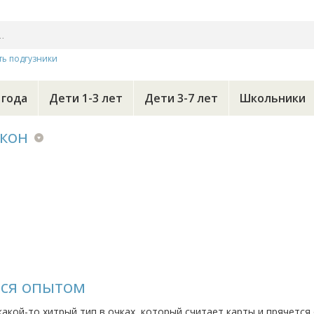
ть подгузники
 года
Дети 1-3 лет
Дети 3-7 лет
Школьники
кон
тся опытом
кой-то хитрый тип в очках, который считает карты и прячется