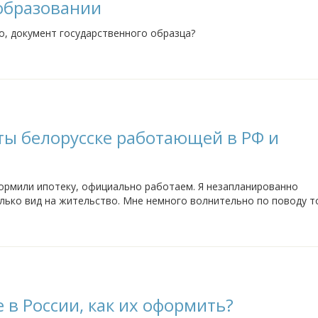
образовании
о, документ государственного образца?
ы белорусске работающей в РФ и
формили ипотеку, официально работаем. Я незапланированно
олько вид на жительство. Мне немного волнительно по поводу то
жно погашать долг по ипотеке.
 в России, как их оформить?