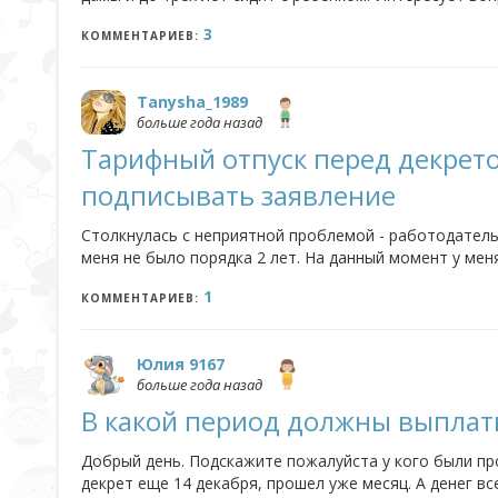
женщина беременеет во второй раз, ей полагаются к
3
КОММЕНТАРИЕВ:
Tanysha_1989
больше года назад
Тарифный отпуск перед декрето
подписывать заявление
Столкнулась с неприятной проблемой - работодатель
меня не было порядка 2 лет. На данный момент у меня
ненормированный график, но использовать его я не мо
1
КОММЕНТАРИЕВ:
Юлия 9167
больше года назад
В какой период должны выплат
Добрый день. Подскажите пожалуйста у кого были про
декрет еще 14 декабря, прошел уже месяц. А денег вс