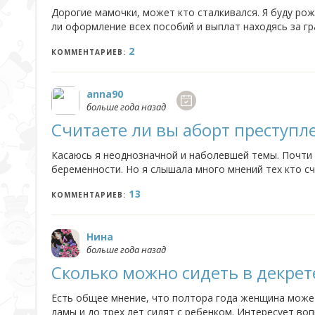
Дорогие мамочки, может кто сталкивался. Я буду рож
ли оформление всех пособий и выплат находясь за г
может это сделать кто-то из родственников за меня??
2
КОММЕНТАРИЕВ:
anna90
больше года назад
Считаете ли вы аборт преступл
Касаюсь я неоднозначной и наболевшей темы. Почти
беременности. Но я слышала много мнений тех кто сч
достойную жизнь этому ребёнку, то зачем тогда рожа
13
КОММЕНТАРИЕВ:
Нина
больше года назад
Сколько можно сидеть в декрет
Есть общее мнение, что полтора года женщина может
дамы и до трех лет сидят с ребенком. Интересует вопр