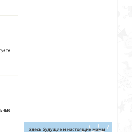
туете
льные