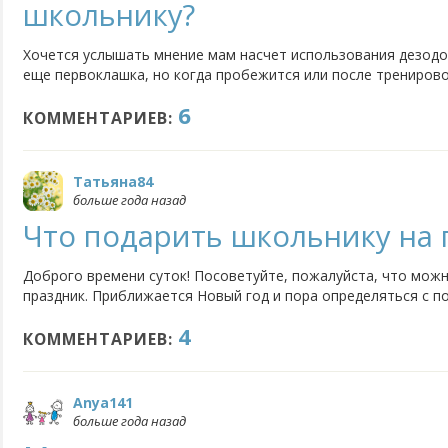
школьнику?
Хочется услышать мнение мам насчет использования дезод
еще первоклашка, но когда пробежится или после тренирово
мужчина". Моется каждый день. Я уже подумала купить дезо
6
дискомфорта. Но в тоже время - это еще ребенок. Может кто
КОММЕНТАРИЕВ:
Татьяна84
больше года назад
Что подарить школьнику на 
Доброго времени суток! Посоветуйте, пожалуйста, что мож
праздник. Приближается Новый год и пора определяться с по
знаю. Сладкий подарок - это не интересно, игрушки (машинки,
4
этого хватает, книгу дарила на прошлый Новый год, одежда...
КОММЕНТАРИЕВ:
Anya141
больше года назад