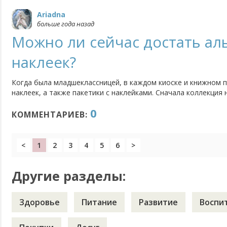
Ariadna
больше года назад
Можно ли сейчас достать ал
наклеек?
Когда была младшеклассницей, в каждом киоске и книжном 
наклеек, а также пакетики с наклейками. Сначала коллекция 
потом начинало попадаться все больше одинаковых, и соби
0
тем еще разорением. Еще в нулевых периодически видела...
КОММЕНТАРИЕВ:
<
1
2
3
4
5
6
>
Другие разделы:
Здоровье
Питание
Развитие
Воспи