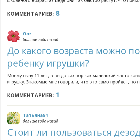
школьного возраста? Ведь они так быстро растут, что прих
При этом каждая из нас хочет, чтобы одежда была не только
8
приемлемой по стоимости.
КОММЕНТАРИЕВ:
Олz
больше года назад
До какого возраста можно п
ребенку игрушки?
Моему сыну 11 лет, а он до сих пор как маленький часто кан
игрушку. Знакомые мне говорили, что это само пройдет, но п
бережно относился к игрушкам, я бы наверное была спокойн
1
разобрать ее, либо что-нибудь в ней переделать. А вообще...
КОММЕНТАРИЕВ:
Татьяна84
больше года назад
Стоит ли пользоваться дезо