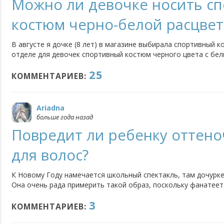
Можно ли девочке носить с
костюм черно-белой расцвет
В августе я дочке (8 лет) в магазине выбирала спортивный к
отделе для девочек спортивный костюм черного цвета с бе
же как на картинке, но только манжеты черные и вместо во
25
попросила меня, чтобы я ей купила такой костюм. Я купила, та
КОММЕНТАРИЕВ:
Ariadna
больше года назад
Повредит ли ребенку оттен
для волос?
К Новому Году намечается школьный спектакль, там дочурк
Она очень рада примерить такой образ, поскольку фанатеет 
в школе ей дадут парик, ну или сами купим. Но она огорошил
3
делают страшными, давай купим мне оттеночный бальзам.
КОММЕНТАРИЕВ: