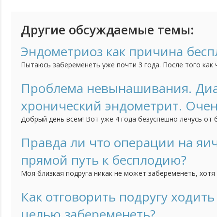
Другие обсуждаемые темы:
Эндометриоз как причина бесп
Пытаюсь забеременеть уже почти 3 года. После того как 
пошли ко врачу. Тогда же мне поставили эндометриоз. В о
мужа все хорошо. Следили за циклом, кололи горомны, пр
Проблема невынашивания. Диа
сперму - ничего. Сказали делать лапороскопию. Прошли и че
хронический эндометрит. Очен
Добрый день всем! Вот уже 4 года безуспешно лечусь от 
перепробовали, ничего не помогло. Хотелось бы услыша
тех, кто столкнулся с проблемой потери беременности на 
Правда ли что операции на яич
было 6 выкидышей. Диагноз хронический эндометрит. Оче
прямой путь к бесплодию?
Моя близкая подруга никак не может забеременеть, хотя
ребёнка. У неё за последние несколько лет два раза была
поводу кисты. Её лечащий врач сказал, что на способност
Как отговорить подругу ходить 
влияет. Но как-то она обратилась в другому специалисту и 
целью забеременеть?