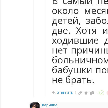
В самый пе
около меся
детей, заб
две. Хотя 
ходившие д
нет причины
больничном
бабушки по
не брать.
ОТВЕТИТЬ
Каринка