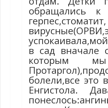
отдам. Детки п
обращались к 
герпес,стоматит,
вирусные(ОРВИ,э
успокаивала,мой
в сад вначале с
которым мы 
Протаргол),прод
болели,все это 
Енгистола. Д
понеслось:ангин