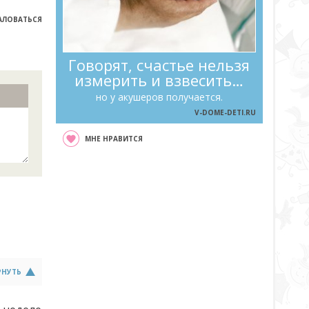
ЛОВАТЬСЯ
Говорят, счастье нельзя
измерить и взвесить…
но у акушеров получается.
V-DOME-DETI.RU
МНЕ НРАВИТСЯ
РНУТЬ