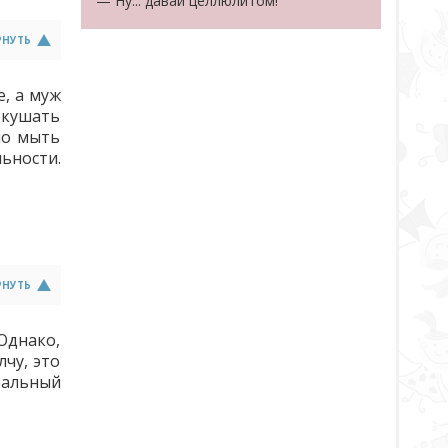
— Ну... давай целлюлитом!
РНУТЬ
е, а муж
покушать
но мыть
ьности.
РНУТЬ
 Однако,
чу, это
еальный