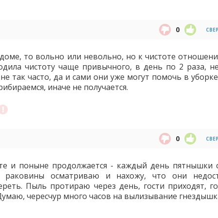
0
СВЕ
доме, то вольно или невольно, но к чистоте отношени
одила чистоту чаще привычного, в день по 2 раза, не
не так часто, да и сами они уже могут помочь в уборке
ибираемся, иначе не получается.
0
СВЕ
оте и поныне продолжается - каждый день пятнышки 
м раковины осматриваю и нахожу, что они недос
реть. Пыль протираю через день, гости приходят, го
Думаю, чересчур много часов на вылизывание гнездышка