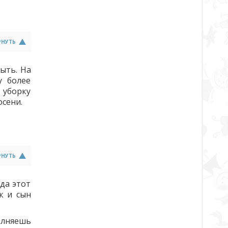
РНУТЬ
ыть. На
у более
 уборку
осени.
РНУТЬ
да этот
ж и сын
олняешь