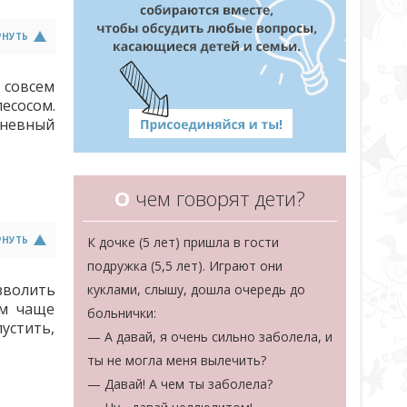
РНУТЬ
 совсем
есосом.
дневный
О
чем говорят дети?
РНУТЬ
К дочке (5 лет) пришла в гости
подружка (5,5 лет). Играют они
озволить
куклами, слышу, дошла очередь до
ем чаще
больнички:
пустить,
— А давай, я очень сильно заболела, и
ты не могла меня вылечить?
— Давай! А чем ты заболела?