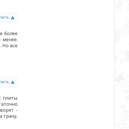
РНУТЬ
е более
 менее.
. Но все
РНУТЬ
с плиты
таточно
ворят -
 трачу,