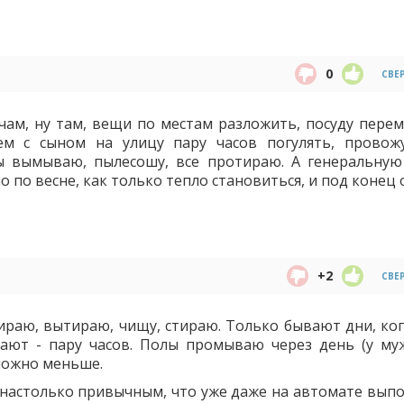
0
СВЕ
ам, ну там, вещи по местам разложить, посуду перем
м с сыном на улицу пару часов погулять, провож
ы вымываю, пылесошу, все протираю. А генеральную
 по весне, как только тепло становиться, и под конец 
+2
СВЕ
бираю, вытираю, чищу, стираю. Только бывают дни, ког
вают - пару часов. Полы промываю через день (у му
можно меньше.
л настолько привычным, что уже даже на автомате вып