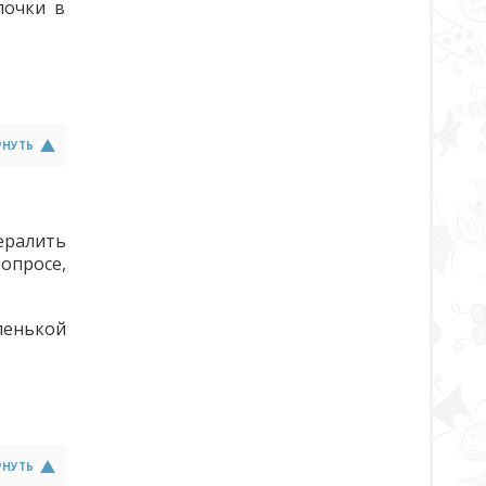
лочки в
РНУТЬ
ералить
опросе,
ленькой
РНУТЬ