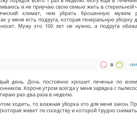
ожу порядок всего 1 раз в неделю. Могу ещё в течении
ливаюсь и не приучаю свою семью жить в стерильной ч
ический климат, чем убрать брошенную мужем р
ак у меня есть подруга, которая генеральную уборку д
носит. Мужу это 100 лет не нужно, а подруга обижа
0
СВЕ
дый день. Дочь постоянно крошит печенье по всем
онников. Короче утром всегда у меня зарядка с пылесо
ытираю раз-два раза в неделю.
отом ходить, то влажная уборка это для меня закон. П
которая живет по соседству и которой трудно снимать 