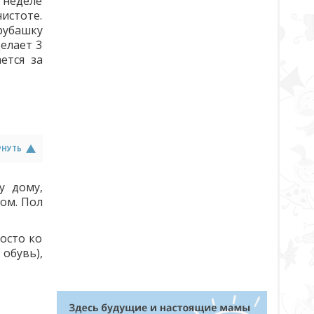
 неделе
истоте.
убашку
елает 3
ется за
РНУТЬ
у дому,
сом. Пол
росто ко
обувь),