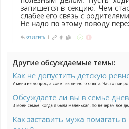
полезным делом. Пусть ход
запишется в секцию. Чем ста
слабее его связь с родителям
Не надо по этому поводу пер
ОТВЕТИТЬ
Другие обсуждаемые темы:
Как не допустить детскую ревно
У меня не вопрос, а совет из личного опыта. Часто при р
первый начинает ревновать его к родителям и получаютс
ситуации. У нас этого не было совсем. Еще будучи берем
Обсуждаете ли вы в семье дне
что скоро у него будет сестра, и он, как настоящий мужчин
В моей семье, когда я была маленькая, по вечерам все д
за день, рассказывали о заботах или проблемах, и пыталис
мужа в семье такого не было. Когда поженились я тоже н
Как заставить мужа помагать в
привычку, мне кажется с такими разговорами семья сближае