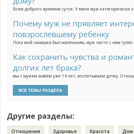
дому?
Всем доброго времени суток. У меня муж катигорически 
в домашней работе. Если меня нет посуду помоет и все, а
помагает. У сестры муж на все праздники во всем ей пома
Почему муж не прявляет интере
уборку делают вместе. А мой говорит что это моя работа. 
повзрослевшему ребенку
Пока мой сынишка был маленьким, муж часто с ним гулял 
и играл дома. Сейчас ребенку 9 лет. Супруг стал больше 
компьютером. А с сыном проводит меньше времени. Уже н
Как сохранить чувства и роман
дворе в футбол, не хочет ездить на рыбалку. Как будто п
долгих лет брака?
мы с мужем живём уже 14 лет, воспитываем дочку. Отно
назвать счастливыми. Но иногда я ловлю себя на мысли, 
романтики, ярких страстей в отношениях с мужем. Дни ра
иногда меня угнетает. При этом - муж проблемы не видит и
Другие разделы:
Отношения
Здоровье
Красота
Дом