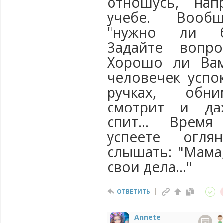
отношусь, нап
учебе. Вообщ
"нужно ли бра
Задайте вопро
Хорошо ли Вам
человечек успо
ручках, обни
смотрит и да
спит... Время
успеете огля
слышать: "Мама,
свои дела..."
ОТВЕТИТЬ
Annete