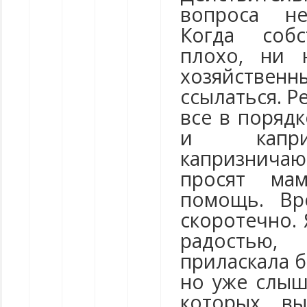
вопроса не
Когда собс
плохо, ни 
хозяйственн
ссылаться. Р
все в порядк
и капри
капризнич
просят ма
помощь. Вр
скоротечно.
радостью
приласкала 
но уже слыш
которых вы