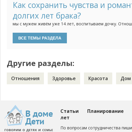
компьютером. А с сыном проводит меньше времени. Уже н
Как сохранить чувства и роман
дворе в футбол, не хочет ездить на рыбалку. Как будто п
долгих лет брака?
мы с мужем живём уже 14 лет, воспитываем дочку. Отно
назвать счастливыми. Но иногда я ловлю себя на мысли, 
романтики, ярких страстей в отношениях с мужем. Дни ра
иногда меня угнетает. При этом - муж проблемы не видит и
Другие разделы:
Отношения
Здоровье
Красота
Дом
Статьи
Планирование
лет
По вопросам сотрудничества пиши