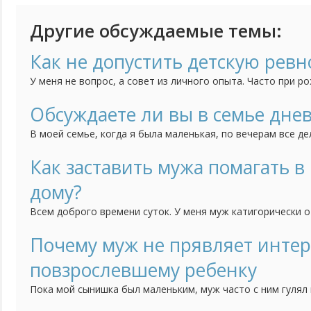
Другие обсуждаемые темы:
Как не допустить детскую ревн
У меня не вопрос, а совет из личного опыта. Часто при р
первый начинает ревновать его к родителям и получаютс
ситуации. У нас этого не было совсем. Еще будучи берем
Обсуждаете ли вы в семье дне
что скоро у него будет сестра, и он, как настоящий мужчин
В моей семье, когда я была маленькая, по вечерам все д
за день, рассказывали о заботах или проблемах, и пыталис
мужа в семье такого не было. Когда поженились я тоже н
Как заставить мужа помагать в
привычку, мне кажется с такими разговорами семья сближае
дому?
Всем доброго времени суток. У меня муж катигорически 
в домашней работе. Если меня нет посуду помоет и все, а
помагает. У сестры муж на все праздники во всем ей пома
Почему муж не прявляет интер
делают вместе. А мой говорит что это моя работа. Как его
повзрослевшему ребенку
Пока мой сынишка был маленьким, муж часто с ним гулял 
играл дома. Сейчас ребенку 9 лет. Супруг стал больше вр