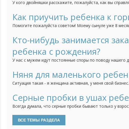
У кого двойняшки расскажите, пожалуйста, как вы справл
их двоих кормить, купать, укладывать спать и тд?
Как приучить ребенка к гор
Помогите пожалуйста советом! Моему сынуле уже 8 месяце
горшку. То есть я понимаю, что уже пора, что чем позже 
вместе придется. Но он категорически не хочет садиться 
Кто-нибудь занимается зак
игрушки, книжки не помогают. Может быть...
ребенка с рождения?
У нас с мужем идут постоянные споры по поводу нашего д
и поэтому муж считает, что его непременно нужно закаля
слишком мал для этого и мне его так жалко. И потом - ка
Няня для маленького ребенк
раздетым на улицу? Или холодной водой обливать? И...
Ситуация такая - я женщина активная, у меня свой бизнес
фирма без меня, без моих усилий просто развалиться. А 
которые работают с самого начала со мной. Это прекрасн
Серные пробки в ушах реб
естественно очень жаль, да и себя тоже. Муж...
Всегда думала, что серные пробки бывают только у взрос
уши. Но тут на днях после очередного купания, протирая 
глубине белое вещество и посередине маленькую дырочку
ребенок стал хуже слышать, перестал откликаться...