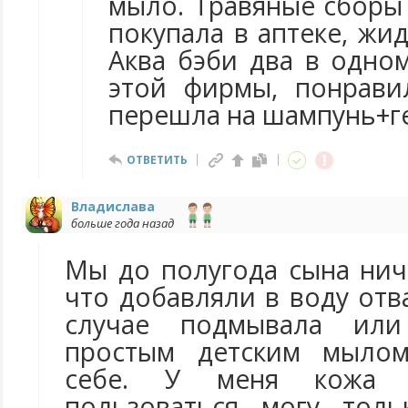
мыло. Травяные сборы
покупала в аптеке, жид
Аква бэби два в одно
этой фирмы, понрави
перешла на шампунь+г
ОТВЕТИТЬ
Владислава
больше года назад
Мы до полугода сына нич
что добавляли в воду отв
случае подмывала ил
простым детским мылом
себе. У меня кожа ч
пользоваться могу толь