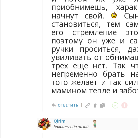
приобнимешь, харак
начнут свой.
Сын
становиться, тем сам
его стремление эт
поэтому он уже и с
ручки проситься, д
увиливать от обнимаш
трех еще нет. Так ч
непременно брать н
того желает и так си
мамином тепле и забо
ОТВЕТИТЬ
Qirim
больше года назад