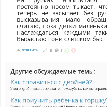
на ручках носить.Моя 
постоянно носом тыкает, чт
теперь не засыпает без ру
высказывания мало обращ
считаю, пока детки маленьки
наслаждаться каждыми так
Вырастают они слишком быст
ОТВЕТИТЬ
Другие обсуждаемые темы:
Как справиться с двойней?
У кого двойняшки расскажите, пожалуйста, как вы справл
представляю как же их двоих кормить, купать, укладывать
Как приучить ребенка к горшку
Помогите пожалуйста советом! Моему сынуле уже 8 месяце