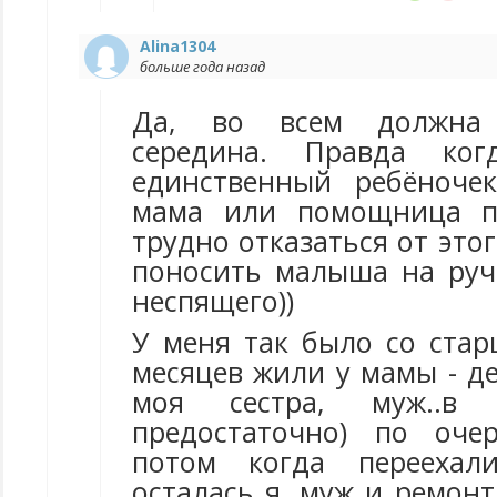
Alina1304
больше года назад
Да, во всем должна
середина. Правда ко
единственный ребёноче
мама или помощница п
трудно отказаться от этог
поносить малыша на руч
неспящего))
У меня так было со стар
месяцев жили у мамы - д
моя сестра, муж..в
предостаточно) по оче
потом когда перееха
осталась я, муж и ремонт