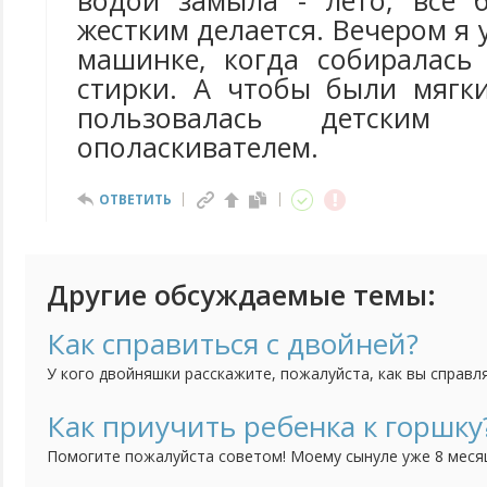
водой замыла - лето, все 
жестким делается. Вечером я 
машинке, когда собиралась
стирки. А чтобы были мягк
пользовалась детским к
ополаскивателем.
ОТВЕТИТЬ
Другие обсуждаемые темы:
Как справиться с двойней?
У кого двойняшки расскажите, пожалуйста, как вы справл
представляю как же их двоих кормить, купать, укладывать
Как приучить ребенка к горшку
Помогите пожалуйста советом! Моему сынуле уже 8 месяце
приучить его к горшку. То есть я понимаю, что уже пора,