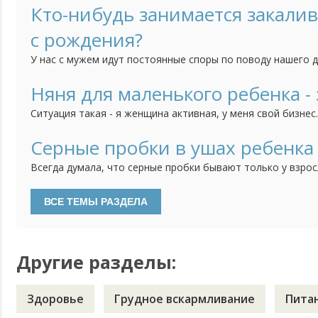
тем труднее нам с ним вместе придется. Но он категориче
Кто-нибудь занимается закали
горшок, никакие отвлечения, игрушки, книжки не помогают
с рождения?
У нас с мужем идут постоянные споры по поводу нашего 
часто болеет, и поэтому муж считает, что его непременн
кажется, что он еще слишком мал для этого и мне его так
Няня для маленького ребенка - 
закалять? Что выносить его раздетым на улицу? Или холод
Ситуация такая - я женщина активная, у меня свой бизнес
что моя фирма без меня, без моих усилий просто развали
работу люди, которые работают с самого начала со мной.
Серные пробки в ушах ребенка
слаженный коллектив. И мне их естественно очень жаль, д
Всегда думала, что серные пробки бывают только у взрос
не чистят уши. Но тут на днях после очередного купания,
сыну, увидела в глубине белое вещество и посередине ма
Вспомнила, что в последнее время ребенок стал хуже сл
откликаться...
Другие разделы:
Здоровье
Грудное вскармливание
Пита