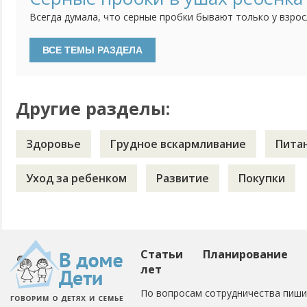
слаженный коллектив. И мне их естественно очень жаль, д
Всегда думала, что серные пробки бывают только у взрос
не чистят уши. Но тут на днях после очередного купания,
сыну, увидела в глубине белое вещество и посередине ма
Вспомнила, что в последнее время ребенок стал хуже сл
откликаться...
Другие разделы:
Здоровье
Грудное вскармливание
Пита
Уход за ребенком
Развитие
Покупки
Статьи
Планирование
лет
По вопросам сотрудничества пиши