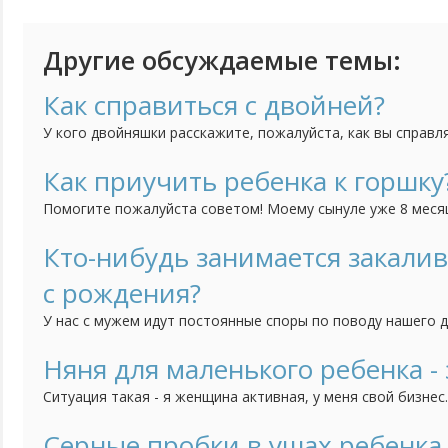
Другие обсуждаемые темы:
Как справиться с двойней?
У кого двойняшки расскажите, пожалуйста, как вы справл
представляю как же их двоих кормить, купать, укладывать
Как приучить ребенка к горшку
Помогите пожалуйста советом! Моему сынуле уже 8 месяце
приучить его к горшку. То есть я понимаю, что уже пора,
тем труднее нам с ним вместе придется. Но он категориче
Кто-нибудь занимается закали
горшок, никакие отвлечения, игрушки, книжки не помогают
с рождения?
У нас с мужем идут постоянные споры по поводу нашего 
часто болеет, и поэтому муж считает, что его непременн
кажется, что он еще слишком мал для этого и мне его так
Няня для маленького ребенка - 
закалять? Что выносить его раздетым на улицу? Или холод
Ситуация такая - я женщина активная, у меня свой бизнес
что моя фирма без меня, без моих усилий просто развали
работу люди, которые работают с самого начала со мной.
Серные пробки в ушах ребенка