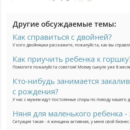
Другие обсуждаемые темы:
Как справиться с двойней?
У кого двойняшки расскажите, пожалуйста, как вы справл
представляю как же их двоих кормить, купать, укладывать
Как приучить ребенка к горшку
Помогите пожалуйста советом! Моему сынуле уже 8 месяце
приучить его к горшку. То есть я понимаю, что уже пора,
тем труднее нам с ним вместе придется. Но он категориче
Кто-нибудь занимается закали
горшок, никакие отвлечения, игрушки, книжки не помогают
с рождения?
У нас с мужем идут постоянные споры по поводу нашего 
часто болеет, и поэтому муж считает, что его непременн
кажется, что он еще слишком мал для этого и мне его так
Няня для маленького ребенка - 
закалять? Что выносить его раздетым на улицу? Или холод
Ситуация такая - я женщина активная, у меня свой бизнес
что моя фирма без меня, без моих усилий просто развали