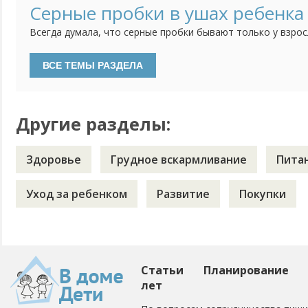
работу люди, которые работают с самого начала со мной.
Серные пробки в ушах ребенка
слаженный коллектив. И мне их естественно очень жаль, д
Всегда думала, что серные пробки бывают только у взрос
не чистят уши. Но тут на днях после очередного купания,
сыну, увидела в глубине белое вещество и посередине ма
Вспомнила, что в последнее время ребенок стал хуже сл
откликаться...
Другие разделы:
Здоровье
Грудное вскармливание
Пита
Уход за ребенком
Развитие
Покупки
Статьи
Планирование
лет