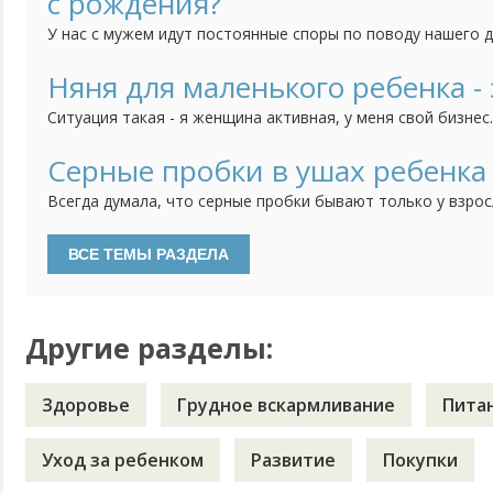
с рождения?
У нас с мужем идут постоянные споры по поводу нашего 
часто болеет, и поэтому муж считает, что его непременн
кажется, что он еще слишком мал для этого и мне его так
Няня для маленького ребенка - 
закалять? Что выносить его раздетым на улицу? Или холод
Ситуация такая - я женщина активная, у меня свой бизнес
что моя фирма без меня, без моих усилий просто развали
работу люди, которые работают с самого начала со мной.
Серные пробки в ушах ребенка
слаженный коллектив. И мне их естественно очень жаль, д
Всегда думала, что серные пробки бывают только у взрос
не чистят уши. Но тут на днях после очередного купания,
сыну, увидела в глубине белое вещество и посередине ма
Вспомнила, что в последнее время ребенок стал хуже сл
откликаться...
Другие разделы:
Здоровье
Грудное вскармливание
Пита
Уход за ребенком
Развитие
Покупки