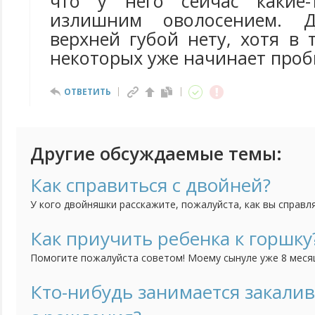
что у него сейчас какие
излишним оволосением. 
верхней губой нету, хотя в 
некоторых уже начинает проб
ОТВЕТИТЬ
Другие обсуждаемые темы:
Как справиться с двойней?
У кого двойняшки расскажите, пожалуйста, как вы справл
представляю как же их двоих кормить, купать, укладывать
Как приучить ребенка к горшку
Помогите пожалуйста советом! Моему сынуле уже 8 месяце
приучить его к горшку. То есть я понимаю, что уже пора,
тем труднее нам с ним вместе придется. Но он категориче
Кто-нибудь занимается закали
горшок, никакие отвлечения, игрушки, книжки не помогают