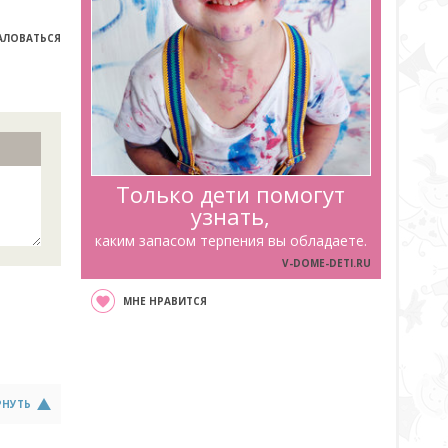
ЛОВАТЬСЯ
Только дети помогут
узнать,
каким запасом терпения вы обладаете.
V-DOME-DETI.RU
МНЕ НРАВИТСЯ
РНУТЬ