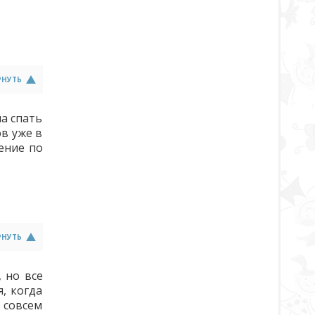
РНУТЬ
ла спать
ов уже в
ение по
РНУТЬ
, но все
, когда
 совсем