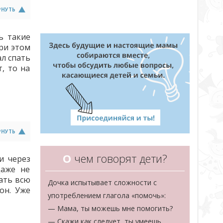
РНУТЬ
ь такие
ри этом
ал спать
т, то на
РНУТЬ
О
чем говорят дети?
и через
даже не
пать всю
Дочка испытывает сложности с
он. Уже
употреблением глагола «помочь»:
— Мама, ты можешь мне помогить?
— Скажи как следует, ты умеешь.