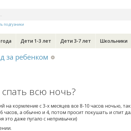
ть подгузники
 года
Дети 1-3 лет
Дети 3-7 лет
Школьники
д за ребенком
 спать всю ночь?
 на кормление с 3-х месяцев все 8-10 часов ночью, так
6 часов, а обычно и 4, потом просит покушать и спит д
ня это даже пугало с непривычки)
ении.