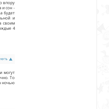
то впору
 и сон -
 а будет
льной и
а своим
аждые 4
РНУТЬ
и могут
очно. То
ма ночью