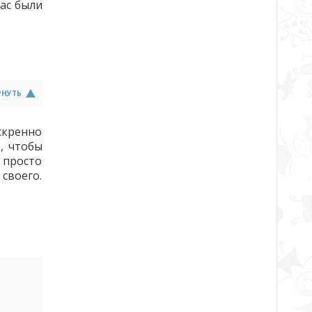
Вас были
РНУТЬ
скренно
, чтобы
 просто
своего.