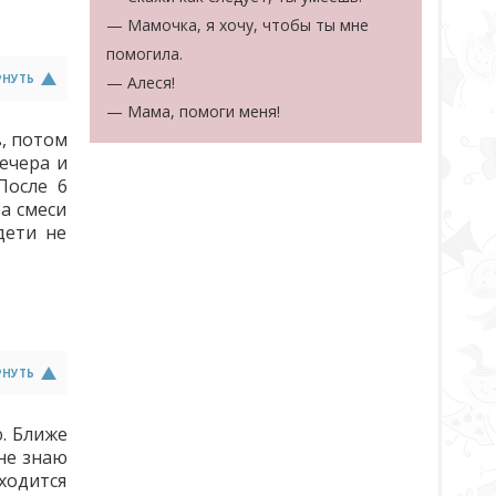
— Мамочка, я хочу, чтобы ты мне
помогила.
РНУТЬ
— Алеся!
— Мама, помоги меня!
в, потом
ечера и
После 6
На смеси
дети не
РНУТЬ
ю. Ближе
 не знаю
иходится