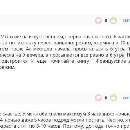
0
СВЕ
. Мы тоже на искусственном, сперва начала спать 6 часо
сяца потихоньку перестраивался режим, кормила в 10 в
отом после 4х месяцев начала просыпаться в 6 утра. 
есла на 9 вечера, а просыпается все равно в 6 утра. 
 подстроится. И еще почитайте книгу " Французские 
режим.
0
СВЕ
о счастье. У меня оба спали максимум 3 часа даже ночь
 4, ночью даже 5 часов подряд могли поспать. Честно, я
озраста спят по 8-10 часов. Поэтому, до года точно пр