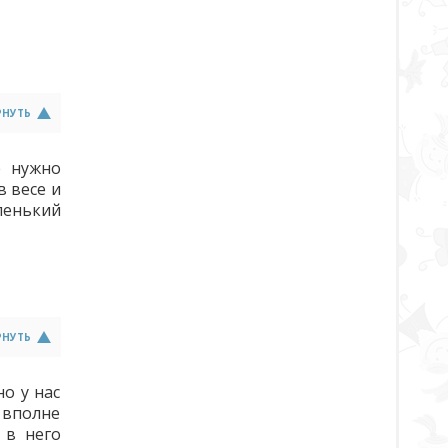
РНУТЬ
е нужно
в весе и
ленький
РНУТЬ
но у нас
 вполне
 в него