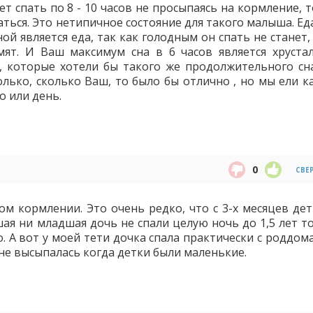
ет спать по 8 - 10 часов не просыпаясь на кормление, 
ться. Это нетипичное состояние для такого малыша. Еда
й является еда, так как голодным он спать не станет,
мят. И Ваш максимум сна в 6 часов является хруста
 которые хотели бы такого же продолжительного сн
олько, сколько Ваш, то было бы отлично , но мы ели к
о или день.
0
СВЕ
ом кормлении. Это очень редко, что с 3-х месяцев дет
ршая ни младшая дочь не спали целую ночь до 1,5 лет т
о. А вот у моей тети дочка спала практически с роддо
 не высыпалась когда детки были маленькие.