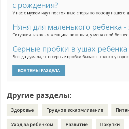
с рождения?
У нас с мужем идут постоянные споры по поводу нашего 
часто болеет, и поэтому муж считает, что его непременн
кажется, что он еще слишком мал для этого и мне его так
Няня для маленького ребенка - 
закалять? Что выносить его раздетым на улицу? Или холод
Ситуация такая - я женщина активная, у меня свой бизнес
что моя фирма без меня, без моих усилий просто развали
работу люди, которые работают с самого начала со мной.
Серные пробки в ушах ребенка
слаженный коллектив. И мне их естественно очень жаль, д
Всегда думала, что серные пробки бывают только у взрос
не чистят уши. Но тут на днях после очередного купания,
сыну, увидела в глубине белое вещество и посередине ма
Вспомнила, что в последнее время ребенок стал хуже сл
откликаться...
Другие разделы:
Здоровье
Грудное вскармливание
Пита
Уход за ребенком
Развитие
Покупки