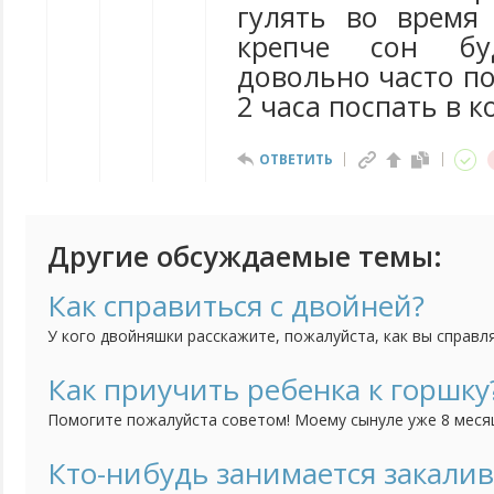
гулять во время
крепче сон бу
довольно часто по
2 часа поспать в к
ОТВЕТИТЬ
Другие обсуждаемые темы:
Как справиться с двойней?
У кого двойняшки расскажите, пожалуйста, как вы справл
представляю как же их двоих кормить, купать, укладывать
Как приучить ребенка к горшку
Помогите пожалуйста советом! Моему сынуле уже 8 месяце
приучить его к горшку. То есть я понимаю, что уже пора,
тем труднее нам с ним вместе придется. Но он категориче
Кто-нибудь занимается закали
горшок, никакие отвлечения, игрушки, книжки не помогают