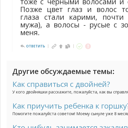
тоже с черными волосами и 
Позже цвет глаз и волос т
глаза стали карими, почти
мужа), а волосы - русые с з
меня.
ОТВЕТИТЬ
Другие обсуждаемые темы:
Как справиться с двойней?
У кого двойняшки расскажите, пожалуйста, как вы справл
представляю как же их двоих кормить, купать, укладывать
Как приучить ребенка к горшку
Помогите пожалуйста советом! Моему сынуле уже 8 месяце
приучить его к горшку. То есть я понимаю, что уже пора,
тем труднее нам с ним вместе придется. Но он категориче
Кто-нибудь занимается закали