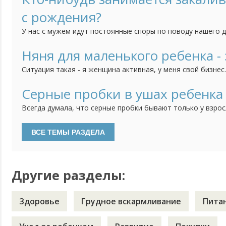
горшок, никакие отвлечения, игрушки, книжки не помогают
с рождения?
У нас с мужем идут постоянные споры по поводу нашего 
часто болеет, и поэтому муж считает, что его непременн
кажется, что он еще слишком мал для этого и мне его так
Няня для маленького ребенка - 
закалять? Что выносить его раздетым на улицу? Или холод
Ситуация такая - я женщина активная, у меня свой бизнес
что моя фирма без меня, без моих усилий просто развали
работу люди, которые работают с самого начала со мной.
Серные пробки в ушах ребенка
слаженный коллектив. И мне их естественно очень жаль, д
Всегда думала, что серные пробки бывают только у взрос
не чистят уши. Но тут на днях после очередного купания,
сыну, увидела в глубине белое вещество и посередине ма
Вспомнила, что в последнее время ребенок стал хуже сл
откликаться...
Другие разделы:
Здоровье
Грудное вскармливание
Пита