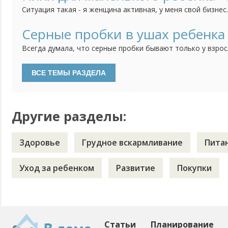
закалять? Что выносить его раздетым на улицу? Или холод
Ситуация такая - я женщина активная, у меня свой бизнес
что моя фирма без меня, без моих усилий просто развали
работу люди, которые работают с самого начала со мной.
Серные пробки в ушах ребенка
слаженный коллектив. И мне их естественно очень жаль, д
Всегда думала, что серные пробки бывают только у взрос
не чистят уши. Но тут на днях после очередного купания,
сыну, увидела в глубине белое вещество и посередине ма
Вспомнила, что в последнее время ребенок стал хуже сл
откликаться...
Другие разделы:
Здоровье
Грудное вскармливание
Пита
Уход за ребенком
Развитие
Покупки
Статьи
Планирование