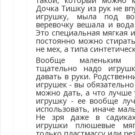
такой, который можно 
Дочка Тишку из рук не вп
игрушку, мыла под во
веревочку вешала и вода
Это специальная мягкая 
постоянно можно стирать
не мех, а типа синтетичес
Вообще маленьким 
тщательно надо игруш
давать в руки. Родственн
игрушек - вы обязательно
можно дать, а что лучше
игрушку - ее вообще лу
использовать, иначе мал
Не зря даже в садика
игрушки плюшевые мяг
только пластмассу или ре