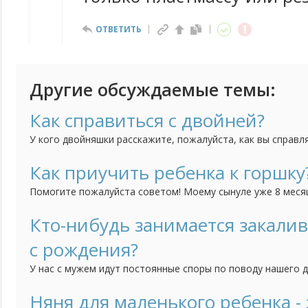
ОТВЕТИТЬ
Другие обсуждаемые темы:
Как справиться с двойней?
У кого двойняшки расскажите, пожалуйста, как вы справл
представляю как же их двоих кормить, купать, укладывать
Как приучить ребенка к горшку
Помогите пожалуйста советом! Моему сынуле уже 8 месяце
приучить его к горшку. То есть я понимаю, что уже пора,
тем труднее нам с ним вместе придется. Но он категориче
Кто-нибудь занимается закали
горшок, никакие отвлечения, игрушки, книжки не помогают
с рождения?
У нас с мужем идут постоянные споры по поводу нашего 
часто болеет, и поэтому муж считает, что его непременн
кажется, что он еще слишком мал для этого и мне его так
Няня для маленького ребенка - 