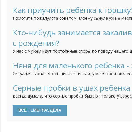
представляю как же их двоих кормить, купать, укладывать
Как приучить ребенка к горшку
Помогите пожалуйста советом! Моему сынуле уже 8 месяце
приучить его к горшку. То есть я понимаю, что уже пора,
тем труднее нам с ним вместе придется. Но он категориче
Кто-нибудь занимается закали
горшок, никакие отвлечения, игрушки, книжки не помогают
с рождения?
У нас с мужем идут постоянные споры по поводу нашего 
часто болеет, и поэтому муж считает, что его непременн
кажется, что он еще слишком мал для этого и мне его так
Няня для маленького ребенка - 
закалять? Что выносить его раздетым на улицу? Или холод
Ситуация такая - я женщина активная, у меня свой бизнес
что моя фирма без меня, без моих усилий просто развали
работу люди, которые работают с самого начала со мной.
Серные пробки в ушах ребенка
слаженный коллектив. И мне их естественно очень жаль, д
Всегда думала, что серные пробки бывают только у взрос
не чистят уши. Но тут на днях после очередного купания,
сыну, увидела в глубине белое вещество и посередине ма
Вспомнила, что в последнее время ребенок стал хуже сл
откликаться...