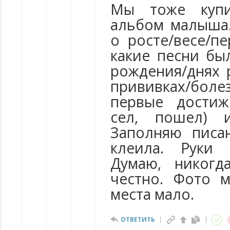
Мы тоже купи
альбом малыша.
о росте/весе/п
какие песни бы
рождения/днях 
прививках/боле
первые достиж
сел, пошел) 
Заполняю писа
клеила. Руки 
Думаю, никогд
честно. Фото 
места мало.
ОТВЕТИТЬ