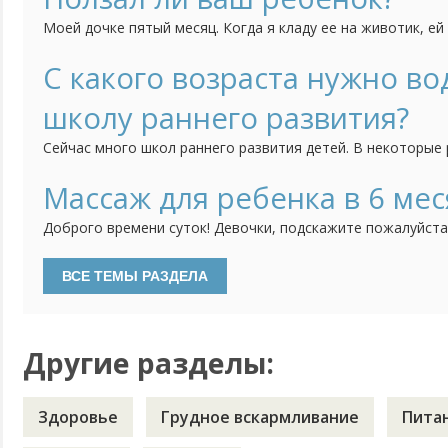
Моей дочке пятый месяц. Когда я кладу ее на животик, ей
переворачивается на спинку. Попыток ползать она не де
пытается упираться на ножки и как бы пытается встать. 
С какого возраста нужно во
ползает растет более крепким. А ползали...
школу раннего развития?
Сейчас много школ раннего развития детей. В некоторые
месяцев. Я сомневаюсь, нужно ли так рано это делать. По
возраста лучше начинать, каким должно быть наполнение
Массаж для ребенка в 6 ме
выборе занятий, приносят ли такие занятия...
Доброго времени суток! Девочки, подскажите пожалуйста
как часто нужно делать массаж в этом возрасте? И нужн
упражнения с малышом в 6 месяцев, как долго, и нравитс
лучше выбрать для массажа, используете...
Другие разделы:
Здоровье
Грудное вскармливание
Пита