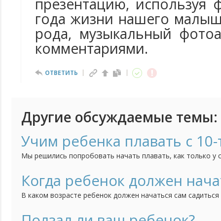
презентацию, используя 
года жизни нашего малыша
рода, музыкальный фото
комментариями.
ОТВЕТИТЬ
Другие обсуждаемые темы:
Учим ребенка плавать с 10-
Мы решились попробовать начать плавать, как только у 
нас это отлично получилось. Никогда бы не поверила, что
недель от роду, отлично умеют плавать и даже нырять. 
Когда ребенок должен нача
поддерживая под затылочек или под...
В каком возрасте ребенок должен начаться сам садиться
Ползал ли ваш ребенок?