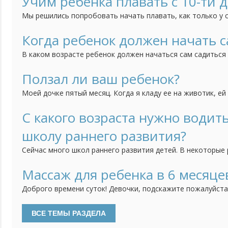
Учим ребенка плавать с 10-ти 
Мы решились попробовать начать плавать, как только у
пупочек и у нас это отлично получилось. Никогда бы не по
которым еще нет и 2-х недель от роду, отлично умеют пл
Когда ребенок должен начать с
им должны только умело помогать, поддерживая под затыл
В каком возрасте ребенок должен начаться сам садиться
Ползал ли ваш ребенок?
Моей дочке пятый месяц. Когда я кладу ее на животик, ей
она сразу переворачивается на спинку. Попыток ползать о
вертикальном положении пытается упираться на ножки и 
С какого возраста нужно водить
Врач говорит, что ребенок, который ползает растет более
школу раннего развития?
Сейчас много школ раннего развития детей. В некоторые
детей с 9 месяцев. Я сомневаюсь, нужно ли так рано это 
сталкивался: с какого возраста лучше начинать, каким д
Массаж для ребенка в 6 месяце
развивающих зон, что главное в выборе занятий, приносят
Доброго времени суток! Девочки, подскажите пожалуйста
месяцев, как часто нужно делать массаж в этом возраст
делать? Какие вы делаете упражнения с малышом в 6 месяц
ли малышу массаж? Какое время лучше выбрать для массаж