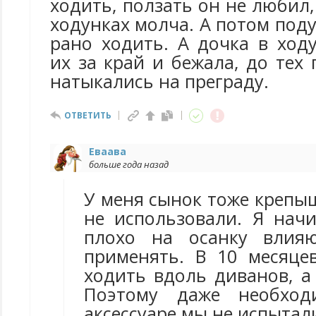
ходить, ползать он не любил,
ходунках молча. А потом под
рано ходить. А дочка в ход
их за край и бежала, до тех 
натыкались на преграду.
ОТВЕТИТЬ
Еваава
больше года назад
У меня сынок тоже крепы
не использовали. Я начи
плохо на осанку влия
применять. В 10 месяце
ходить вдоль диванов, а
Поэтому даже необход
аксессуаре мы не испытал