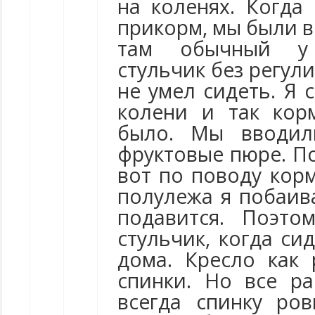
на коленях. Когда
прикорм, мы были в 
там обычный у
стульчик без регул
не умел сидеть. Я 
колени и так кор
было. Мы вводил
фруктовые пюре. П
вот по поводу кор
полулежа я побаива
подавится. Поэто
стульчик, когда си
дома. Кресло как 
спинки. Но все ра
всегда спинку ро