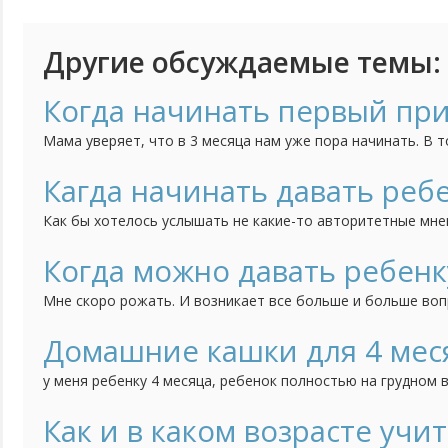
Другие обсуждаемые темы:
Когда начинать первый пр
Мама уверяет, что в 3 месяца нам уже пора начинать. В т
не стоит начинать прикармливать до 6 месяцев.
Кагда начинать давать реб
Как бы хотелось услышать не какие-то авторитетные мне
мамочек, в особенности тех, у кого много детей. Когда 
ребенка овощи? Моей дочке 3 месяца, я считаю, что еще 
Когда можно давать ребенк
что не раньше 6 месяцев можно давать. А вот подружка...
Мне скоро рожать. И возникает все больше и больше воп
начали давать новорожденному ребенку водичку. Некото
грудью, воду давать не нужно. Но мне кажется, что молоко
Домашние кашки для 4 мес
всем. Расскажите на опыте, у кого как? Спасибо...
у меня ребенку 4 месяца, ребенок полностью на грудном в
взвесили и сказали, что мало прибавили в весе. Доктор 
порекомендовала самим дома варить жиденькие кашки на
Как и в каком возрасте учи
но без сахара и поить по 140 мл в день.