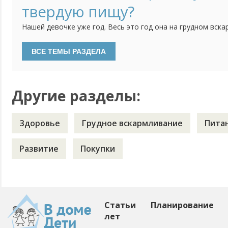
твердую пищу?
Нашей девочке уже год. Весь это год она на грудном вска
прикармливать кашками фруктовым и мясным пюре. Вся э
консистенцию. Понимаем пора переходить на более густо
давать еду, размельченную вилкой, ребенок давиться, есть
Другие разделы:
Здоровье
Грудное вскармливание
Пита
Развитие
Покупки
Статьи
Планирование
лет