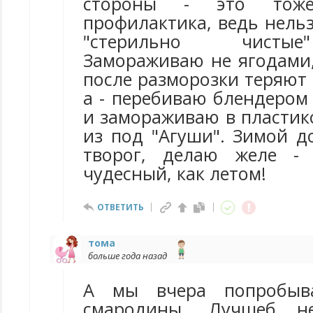
стороны - это тоже
профилактика, ведь нельз
"стерильно чистые
Замораживаю не ягодами,
после разморозки теряют и
а - перебиваю блендером
и замораживаю в пластик
из под "Агуши". Зимой д
творог, делаю желе -
чудесный, как летом!
ОТВЕТИТЬ
тома
больше года назад
А мы вчера попробыв
смародины. Лучшеб н