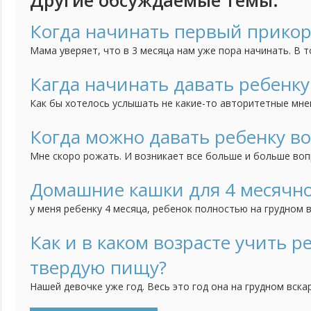
Другие обсуждаемые темы:
Когда начинать первый прико
Мама уверяет, что в 3 месяца нам уже пора начинать. В т
это вредно и не стоит начинать прикармливать до 6 месяц
Кагда начинать давать ребенк
Как бы хотелось услышать не какие-то авторитетные мне
опытных мамочек, в особенности тех, у кого много детей
добавлять в рацион ребенка овощи? Моей дочке 3 месяца,
Когда можно давать ребенку во
моя мама вообще говорит, что не раньше 6 месяцев можно
Мне скоро рожать. И возникает все больше и больше во
мамочки, когда вы начали давать новорожденному ребен
говорят, что если кормишь грудью, воду давать не нужно.
Домашние кашки для 4 месячно
молоко сладкое, а вода, как ни как, нужна всем. Расскажит
у меня ребенку 4 месяца, ребенок полностью на грудном 
Спасибо...
педиатра, детку взвесили и сказали, что мало прибавили 
пожилая старой закалки порекомендовала самим дома ва
Как и в каком возрасте учить р
магазином молоке с маслом и солью, но без сахара и поит
твердую пищу?
Нашей девочке уже год. Весь это год она на грудном вска
начали прикармливать кашками фруктовым и мясным пюре