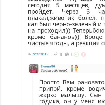
сегодня 5 месяцев, ду
пройдет. Через 3 ча
плакал,животик болел, п
кал был черно-зеленый и г
на проходил((( Теперьбою
кроме бананов((( Врод
чистые ягоды, а реакция 
ОТВЕТИТЬ
Елена86
больше года назад
Просто Вам рановат
припой, кроме води
жарко малышу. Сын 
годика, он у меня ию