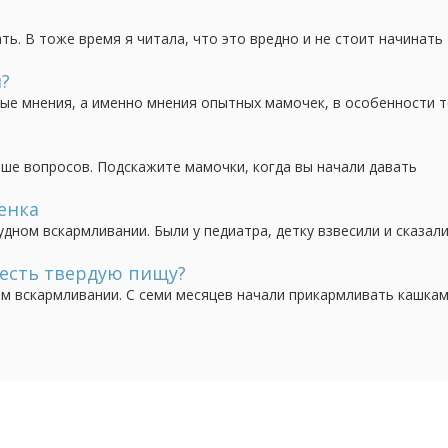
ть. В тоже время я читала, что это вредно и не стоит начинать
?
ые мнения, а именно мнения опытных мамочек, в особенности те
ь в рацион ребенка овощи? Моей дочке 3 месяца, я считаю, что
 месяцев можно давать. А вот подружка...
ьше вопросов. Подскажите мамочки, когда вы начали давать
ят, что если кормишь грудью, воду давать не нужно. Но мне
ужна всем. Расскажите на опыте, у кого как? Спасибо...
енка
удном вскармливании. Были у педиатра, детку взвесили и сказали
я старой закалки порекомендовала самим дома варить жиденьки
з сахара и поить по 140 мл в день.
 есть твердую пищу?
ном вскармливании. С семи месяцев начали прикармливать кашка
могенную консистенцию. Понимаем пора переходить на более гу
нную вилкой, ребенок давиться, есть...