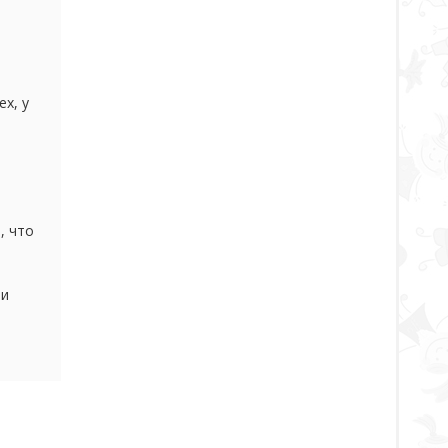
х, у
 еще
, что
е
ми
стой и