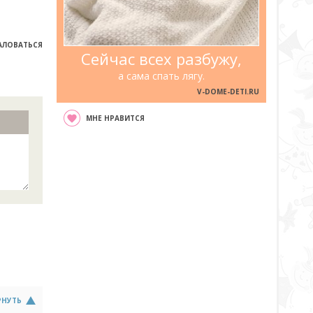
ЛОВАТЬСЯ
Сейчас всех разбужу,
а сама спать лягу.
V-DOME-DETI.RU
МНЕ НРАВИТСЯ
РНУТЬ