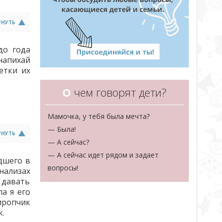
РНУТЬ
до года
напихай
етки их
О
чем говорят дети?
Мамочка, у тебя была мечта?
— Была!
РНУТЬ
— А сейчас?
— А сейчас идет рядом и задает
дшего в
вопросы!
анализах
 давать
а я его
иропчик
к.