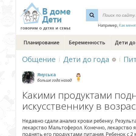
Например,
Как меня
Планирование
Беременность
Дети до
Общение
Дети до года
Пи
Януська
больше года назад
Какими продуктами подн
искусственнику в возрас
Недавно сдали анализ крови ребенку. Результа
лекарство Мальтоферол. Конечно, лекарство я
поднять его продуктами питания. Ребенок с 2