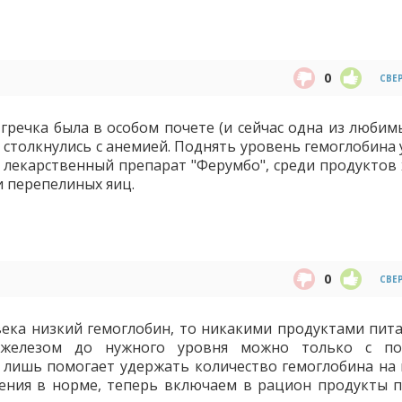
0
СВЕ
гречка была в особом почете (и сейчас одна из любимы
е столкнулись с анемией. Поднять уровень гемоглобина
и лекарственный препарат "Ферумбо", среди продуктов
и перепелиных яиц.
0
СВЕ
века низкий гемоглобин, то никакими продуктами пита
 железом до нужного уровня можно только с п
 лишь помогает удержать количество гемоглобина на
ачения в норме, теперь включаем в рацион продукты п