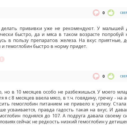
0
СВЕ
 делать прививки уже не рекомендуют. У малышей 
чески быстро, да и мяса в таком возрасте попробуй 
усь в пользу препаратов железа. На вкус приятные, д
и гемоглобин быстро в норму придет.
0
СВЕ
, но в 10 месяцев особо не разбежишься. У моего мла
я с 8 месяцев ввела мясо, в т.ч. говядину, гречку - на 
сить гемоглобин питанием не привело к успеху. Стала
е усваивается, правда гадость такая на вкус. И давал
емоглобин поднялся до 107. А подруга давала своему с
словиях сейчас не редкость низкий гемоглобин у детише