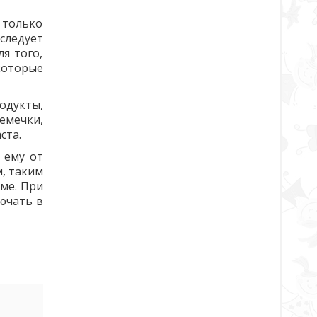
 только
следует
я того,
которые
одукты,
емечки,
ста.
 ему от
, таким
ме. При
ючать в