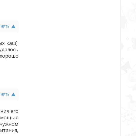
РНУТЬ
х каш).
 удалось
 хорошо
РНУТЬ
ния его
омощью
 нужном
итания,