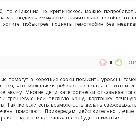
0, то снижение не критическое, можно попробовать
а, что поднять иммунитет значительно способно тольк
и хотите побыстрее поднять гемоглобин без медика
0
СВЕ
рые помогут в короткие сроки повысить уровень гемо
 том, что маленький ребенок не всегда с охотой ес
все молчу. Многие дети категорически отказываются о
ть гречневую или овсяную кашу, картошку печену
клы. Так же если есть возможность делать свежевыжаты
очень помогают. Привередам действительно лучше
ровень красных кровяных телец будет снижаться.