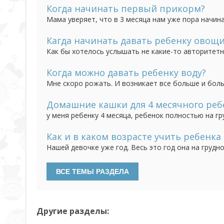
Когда начинать первый прикорм?
Мама уверяет, что в 3 месяца нам уже пора начина
прикармливать до 6 месяцев.
Кагда начинать давать ребенку овощи
Как бы хотелось услышать не какие-то авторитетн
кого много детей. Когда лучше начинать добавлят
рано, а моя мама вообще говорит, что не раньше 6
Когда можно давать ребенку воду?
Мне скоро рожать. И возникает все больше и бол
новорожденному ребенку водичку. Некоторые говор
кажется, что молоко сладкое, а вода, как ни как, н
Домашние кашки для 4 месячного реб
у меня ребенку 4 месяца, ребенок полностью на гр
мало прибавили в весе. Доктор - женщина пожила
кашки на магазином молоке с маслом и солью, но бе
Как и в каком возрасте учить ребенка
Нашей девочке уже год. Весь это год она на груд
фруктовым и мясным пюре. Вся эта пища имеет го
твердый прикорм. Пробовали давать еду, размельче
Другие разделы: