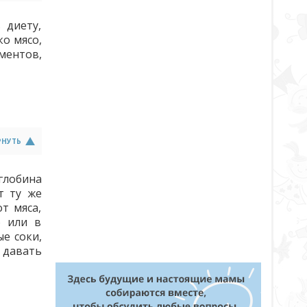
 диету,
о мясо,
ментов,
РНУТЬ
глобина
т ту же
т мяса,
ю или в
е соки,
 давать