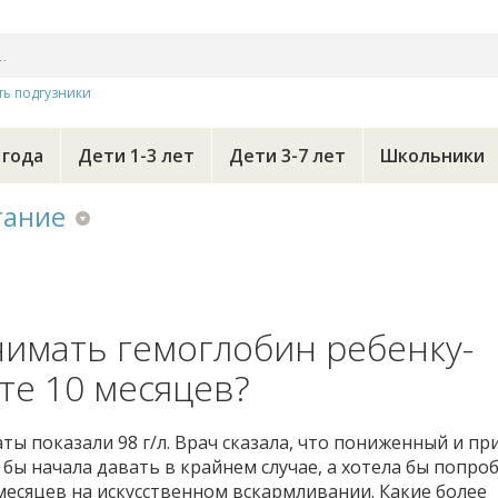
ть подгузники
 года
Дети 1-3 лет
Дети 3-7 лет
Школьники
тание
имать гемоглобин ребенку-
те 10 месяцев?
ты показали 98 г/л. Врач сказала, что пониженный и пр
 бы начала давать в крайнем случае, а хотела бы попро
 месяцев на искусственном вскармливании. Какие более