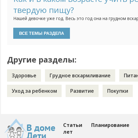
магазином молоке с маслом и солью, но без сахара и поит
твердую пищу?
Нашей девочке уже год. Весь это год она на грудном вска
начали прикармливать кашками фруктовым и мясным пюре
гомогенную консистенцию. Понимаем пора переходить на 
прикорм. Пробовали давать еду, размельченную вилкой, ре
Другие разделы:
Здоровье
Грудное вскармливание
Пита
Уход за ребенком
Развитие
Покупки
Статьи
Планирование
лет