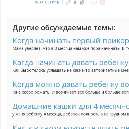
ОТВЕТИТЬ
Другие обсуждаемые темы:
Когда начинать первый прико
Мама уверяет, что в 3 месяца нам уже пора начинать. В т
это вредно и не стоит начинать прикармливать до 6 месяц
Кагда начинать давать ребенк
Как бы хотелось услышать не какие-то авторитетные мне
опытных мамочек, в особенности тех, у кого много детей
добавлять в рацион ребенка овощи? Моей дочке 3 месяца,
Когда можно давать ребенку во
моя мама вообще говорит, что не раньше 6 месяцев можно
Мне скоро рожать. И возникает все больше и больше во
мамочки, когда вы начали давать новорожденному ребен
говорят, что если кормишь грудью, воду давать не нужно.
Домашние кашки для 4 месячно
молоко сладкое, а вода, как ни как, нужна всем. Расскажит
у меня ребенку 4 месяца, ребенок полностью на грудном 
Спасибо...
педиатра, детку взвесили и сказали, что мало прибавили 
пожилая старой закалки порекомендовала самим дома ва
Как и в каком возрасте учить р