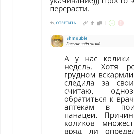
укачивание))) Просто 
перерасти.
ОТВЕТИТЬ
Shmouble
больше года назад
А у нас колики 
недель. Хотя р
грудном вскармли
следила за сво
считаю, одно
обратиться к врач
аптекам в поис
панацеи. Причин
коликов множес
вряд ли опреде