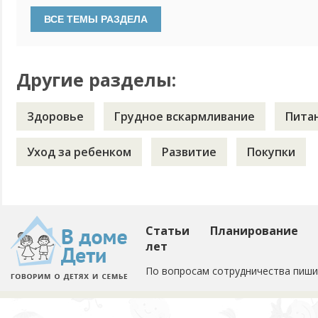
рождения. Лечили в бане кашель. Сейчас они обожают мыт
вот внучку в баню не носим. Пытались. Она так жалобно т
Другие разделы:
Здоровье
Грудное вскармливание
Пита
Уход за ребенком
Развитие
Покупки
Статьи
Планирование
лет
По вопросам сотрудничества пиши