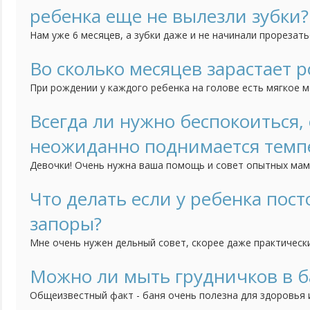
ребенка еще не вылезли зубки?
Нам уже 6 месяцев, а зубки даже и не начинали прорезать
по этому поводу?
Во сколько месяцев зарастает 
При рождении у каждого ребенка на голове есть мягкое м
черепной коробки, так называемый "родничок". Я понимаю,
например зубки режутся или садятся на попу каждый в сво
Всегда ли нужно беспокоиться, 
начинать волноваться, что родничок все ни как не зараста
неожиданно поднимается темп
Девочки! Очень нужна ваша помощь и совет опытных мам
ребенок, дочка. Ей еще месяц. Мы живем с мужем и у нас 
есть не к кому вообще обратиться за помощью. На днях 
Что делать если у ребенка пос
среди бела дня поднялась температура. Мы даже и на улиц
запоры?
Почему...
Мне очень нужен дельный совет, скорее даже практически
месяца и у нее постоянные запоры. Я пониамю, что ни в к
постоянно ставить клизмы. Но что делать? И как нам быт
Можно ли мыть грудничков в б
Общеизвестный факт - баня очень полезна для здоровья 
Распространяется ли это на детей грудного возраста? Св