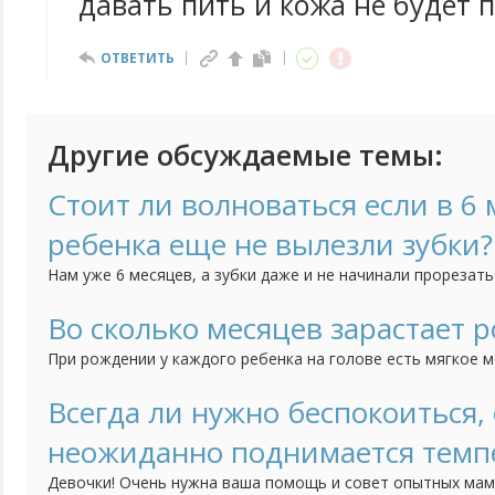
давать пить и кожа не будет 
ОТВЕТИТЬ
Другие обсуждаемые темы:
Стоит ли волноваться если в 6 
ребенка еще не вылезли зубки?
Нам уже 6 месяцев, а зубки даже и не начинали прорезать
по этому поводу?
Во сколько месяцев зарастает 
При рождении у каждого ребенка на голове есть мягкое м
черепной коробки, так называемый "родничок". Я понимаю,
например зубки режутся или садятся на попу каждый в сво
Всегда ли нужно беспокоиться, 
начинать волноваться, что родничок все ни как не зараста
неожиданно поднимается темп
Девочки! Очень нужна ваша помощь и совет опытных мам