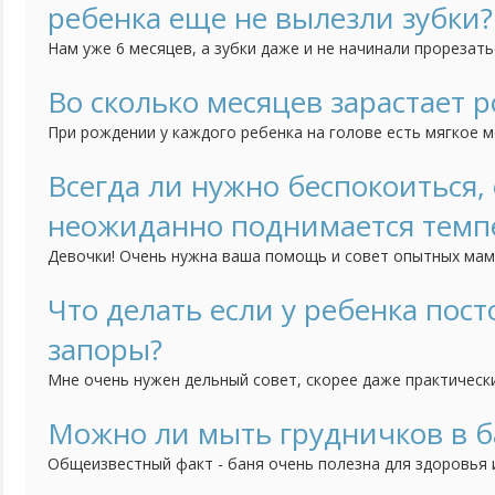
ребенка еще не вылезли зубки?
Нам уже 6 месяцев, а зубки даже и не начинали прорезать
по этому поводу?
Во сколько месяцев зарастает 
При рождении у каждого ребенка на голове есть мягкое м
черепной коробки, так называемый "родничок". Я понимаю,
например зубки режутся или садятся на попу каждый в сво
Всегда ли нужно беспокоиться, 
начинать волноваться, что родничок все ни как не зараста
неожиданно поднимается темп
Девочки! Очень нужна ваша помощь и совет опытных мам
ребенок, дочка. Ей еще месяц. Мы живем с мужем и у нас 
есть не к кому вообще обратиться за помощью. На днях 
Что делать если у ребенка пос
среди бела дня поднялась температура. Мы даже и на улиц
запоры?
Почему...
Мне очень нужен дельный совет, скорее даже практически
месяца и у нее постоянные запоры. Я пониамю, что ни в к
постоянно ставить клизмы. Но что делать? И как нам быт
Можно ли мыть грудничков в б
Общеизвестный факт - баня очень полезна для здоровья 
Распространяется ли это на детей грудного возраста? Св