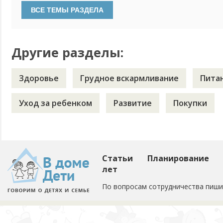
рождения. Лечили в бане кашель. Сейчас они обожают мыт
вот внучку в баню не носим. Пытались. Она так жалобно т
Другие разделы:
Здоровье
Грудное вскармливание
Пита
Уход за ребенком
Развитие
Покупки
Статьи
Планирование
лет
По вопросам сотрудничества пиши