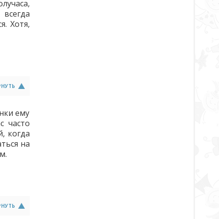
олучаса,
 всегда
я. Хотя,
РНУТЬ
анки ему
с часто
, когда
аться на
м.
РНУТЬ