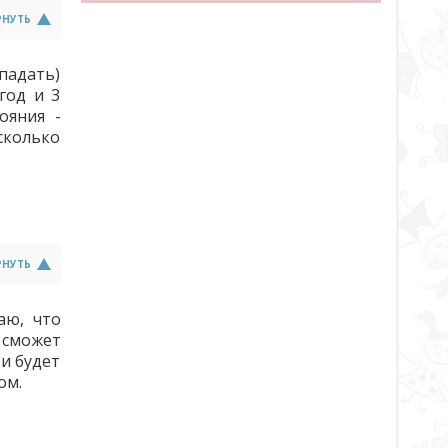
РНУТЬ
падать)
год и 3
ояния -
сколько
РНУТЬ
аю, что
 сможет
 и будет
ом.