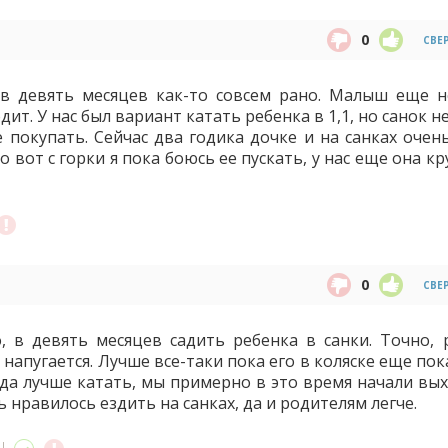
0
СВЕ
 в девять месяцев как-то совсем рано. Малыш еще н
ит. У нас был вариант катать ребенка в 1,1, но санок н
 покупать. Сейчас два годика дочке и на санках очен
о вот с горки я пока боюсь ее пускать, у нас еще она к
0
СВЕ
, в девять месяцев садить ребенка в санки. Точно, 
напугается. Лучше все-таки пока его в коляске еще пок
ода лучше катать, мы примерно в это время начали вых
 нравилось ездить на санках, да и родителям легче.