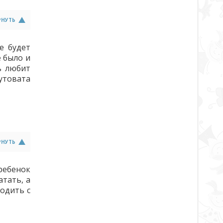
РНУТЬ
е будет
е было и
ь любит
рутовата
РНУТЬ
ребенок
атать, а
одить с