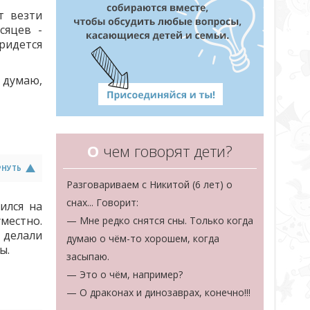
т везти
сяцев -
ридется
Я думаю,
О
чем говорят дети?
РНУТЬ
Разговариваем с Никитой (6 лет) о
снах... Говорит:
ился на
уместно.
— Мне редко снятся сны. Только когда
 делали
думаю о чём-то хорошем, когда
ы.
засыпаю.
— Это о чём, например?
— О драконах и динозаврах, конечно!!!