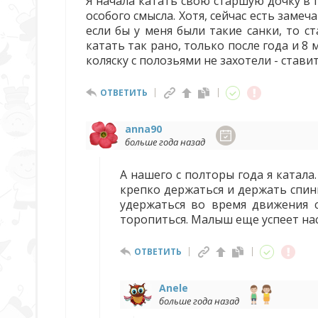
Я начала катать свою старшую дочку в г
особого смысла. Хотя, сейчас есть замеч
если бы у меня были такие санки, то с
катать так рано, только после года и 8 
коляску с полозьями не захотели - стави
ОТВЕТИТЬ
anna90
больше года назад
А нашего с полторы года я катал
крепко держаться и держать спин
удержаться во время движения с
торопиться. Малыш еще успеет нас
ОТВЕТИТЬ
Anele
больше года назад