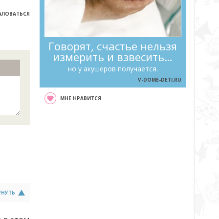
ЛОВАТЬСЯ
Говорят, счастье нельзя
измерить и взвесить…
но у акушеров получается.
V-DOME-DETI.RU
МНЕ НРАВИТСЯ
РНУТЬ