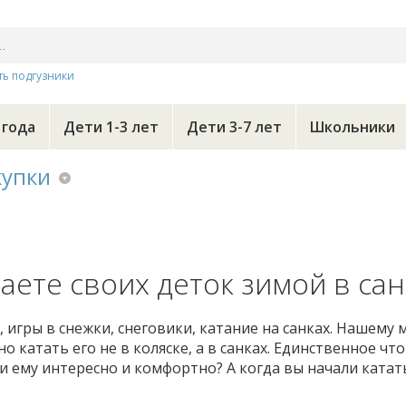
ть подгузники
 года
Дети 1-3 лет
Дети 3-7 лет
Школьники
купки
таете своих деток зимой в сан
а, игры в снежки, снеговики, катание на санках. Нашему
о катать его не в коляске, а в санках. Единственное что
и ему интересно и комфортно? А когда вы начали катат