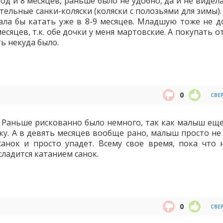
од и 8 месяцев, раньше было не удобно, да и не видел
ательные санки-коляски (коляски с полозьями для зимы)
тала бы катать уже в 8-9 месяцев. Младшую тоже не д
месяцев, т.к. обе дочки у меня мартовские. А покупать 
ть некуда было.
0
СВЕ
а. Раньше рискованно было немного, так как малыш еще
ку. А в девять месяцев вообще рано, малыш просто не
анок и просто упадет. Всему свое время, пока что 
ладится катанием санок.
0
СВЕ