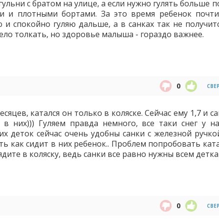
ульни с братом на улице, а если нужно гулять больше п
и и плотными бортами. За это время ребенок почти
 и спокойно гуляю дальше, а в санках так не получитс
жело толкать, но здоровье малыша - гораздо важнее.
0
СВЕ
сяцев, катался он только в коляске. Сейчас ему 1,7 и с
 в них))) Гуляем правда немного, все таки снег у на
х деток сейчас очень удобны санки с железной ручкой
ть как сидит в них ребенок.. Проблем попробовать кат
сядите в коляску, ведь санки все равно нужны всем детка
0
СВЕ