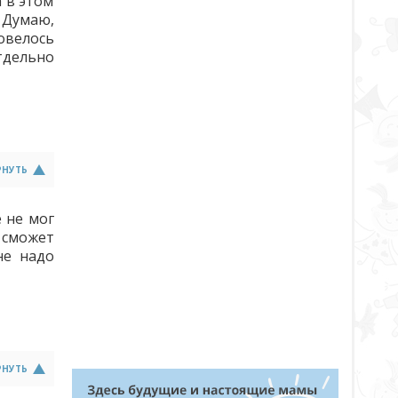
а в этом
. Думаю,
овелось
отдельно
РНУТЬ
 не мог
 сможет
не надо
РНУТЬ