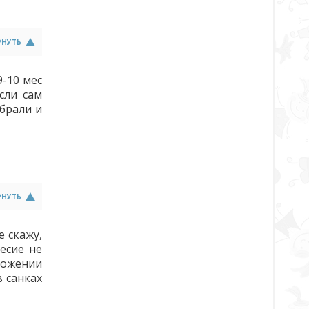
РНУТЬ
9-10 мес
сли сам
Убрали и
РНУТЬ
е скажу,
есие не
ложении
в санках