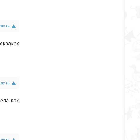
РНУТЬ
юкзаках
РНУТЬ
дела как