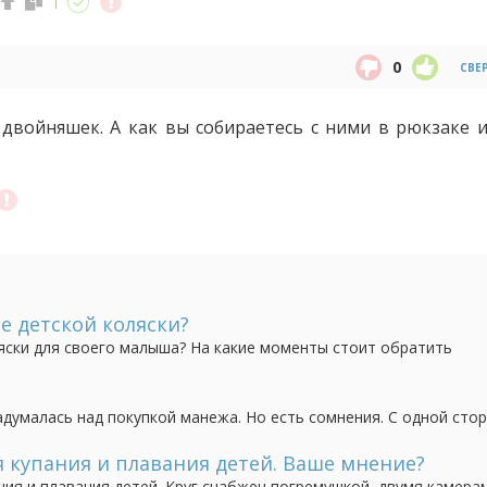
0
СВЕ
 двойняшек. А как вы собираетесь с ними в рюкзаке 
е детской коляски?
яски для своего малыша? На какие моменты стоит обратить
етную.
адумалась над покупкой манежа. Но есть сомнения. С одной сто
нем сидеть. А с другой стороны, говорят, что кровать должна
льно. И до какого возраста им можно...
я купания и плавания детей. Ваше мнение?
ния и плавания детей. Круг снабжен погремушкой, двумя камера