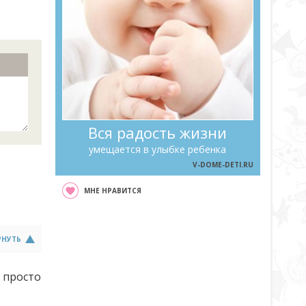
Вся радость жизни
умещается в улыбке ребенка
V-DOME-DETI.RU
МНЕ НРАВИТСЯ
РНУТЬ
 просто