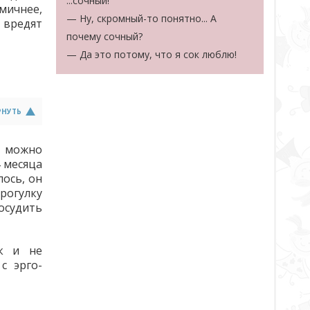
...сочный!
мичнее,
— Ну, скромный-то понятно... А
 вредят
почему сочный?
— Да это потому, что я сок люблю!
РНУТЬ
 можно
4 месяца
лось, он
рогулку
осудить
ак и не
с эрго-