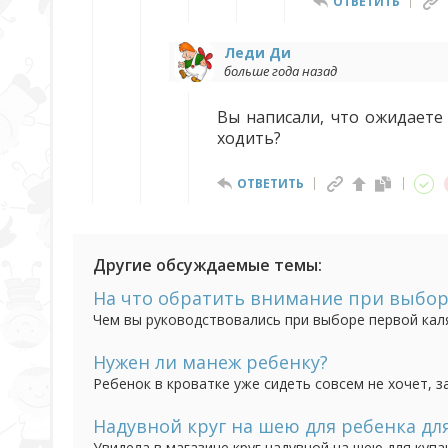
ОТВЕТИТЬ
Леди Ди
больше года назад
Вы написали, что ожидаете
ходить?
ОТВЕТИТЬ
Другие обсуждаемые темы:
На что обратить внимание при выбор
Чем вы руководствовались при выборе первой кал
внимание? Возможно посоветуете какую-то конкр
Нужен ли манеж ребенку?
Ребенок в кроватке уже сидеть совсем не хочет, з
это таже кровать, все равно может быть скучно в 
ассоциироваться со сном и играть в ней не желате
Надувной круг на шею для ребенка дл
Увидела в магазине круг надувной на шею для купа