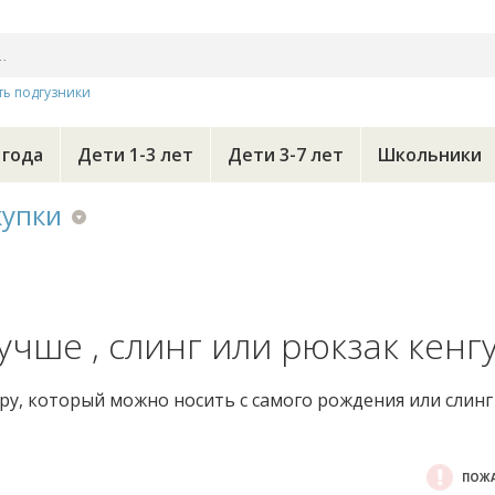
ть подгузники
 года
Дети 1-3 лет
Дети 3-7 лет
Школьники
купки
учше , слинг или рюкзак кенг
уру, который можно носить с самого рождения или слин
ПОЖА