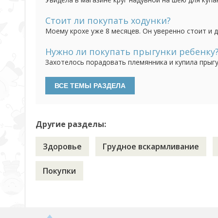
пластиковыми ручками , малыш на фото упаковки в
приспособлением для купания малыша? Удобен ли он
Стоит ли покупать ходунки?
Моему крохе уже 8 месяцев. Он уверенно стоит и д
научился. Поэтому муж предлагает купить ходунки
опасаюсь, что эта покупка принесет больше вреда,
Нужно ли покупать прыгунки ребенку
Захотелось порадовать племянника и купила прыгу
можно с 4 месяцев. Сестра сходила на прием к орт
позвоночнику и использовать их нельзя. Теперь мы
Другие разделы:
Здоровье
Грудное вскармливание
Покупки