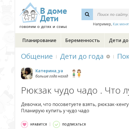
Например,
Как меня
Планирование
Беременность
Дети до
Общение
Дети до года
По
Катерина_ya
больше года назад
Рюкзак чудо чадо . Что л
Девочки, что посоветуете взять, рюкзак-кенг
Планирую купить у чудо чадо
НРАВИТСЯ
ПОДПИСАТЬСЯ