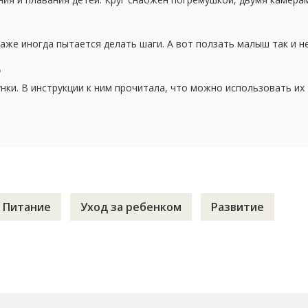
ыглядит забавно. Кто - нибудь из мамочек пользуется подобны
 для ребенка? и как на практике...
аже иногда пытается делать шаги. А вот ползать малыш так и н
, которые станут помощником для сына в передвижении по дому.
 чем пользы. Ведь длительное использование...
?
нки. В инструкции к ним прочитала, что можно использовать их
опеду и там им сказали, что прыгунки наносят большой вред
 все в растерянности, что с ними делать.
Питание
Уход за ребенком
Развитие