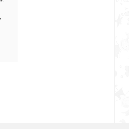
м
е
 Я же