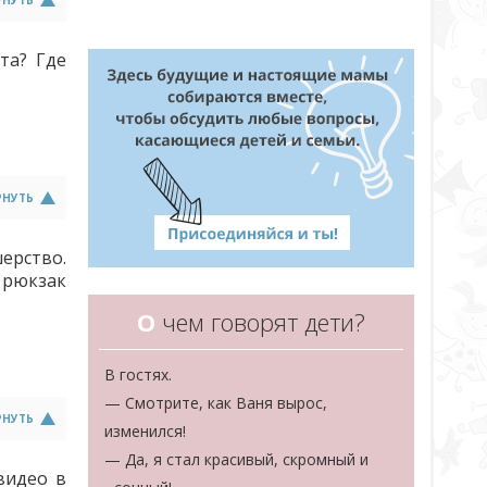
РНУТЬ
та? Где
РНУТЬ
шерство.
 рюкзак
О
чем говорят дети?
В гостях.
— Смотрите, как Ваня вырос,
РНУТЬ
изменился!
— Да, я стал красивый, скромный и
видео в