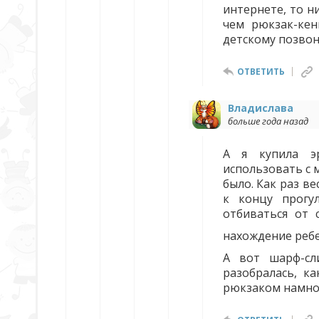
интернете, то н
чем рюкзак-кен
детскому позвон
ОТВЕТИТЬ
Владислава
больше года назад
А я купила эр
использовать с м
было. Как раз ве
к концу прогу
отбиваться от 
нахождение ребе
А вот шарф-сл
разобралась, к
рюкзаком намног