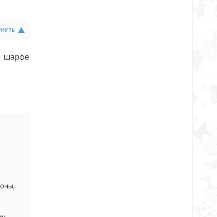
РНУТЬ
и шарфе
роны,
ми,