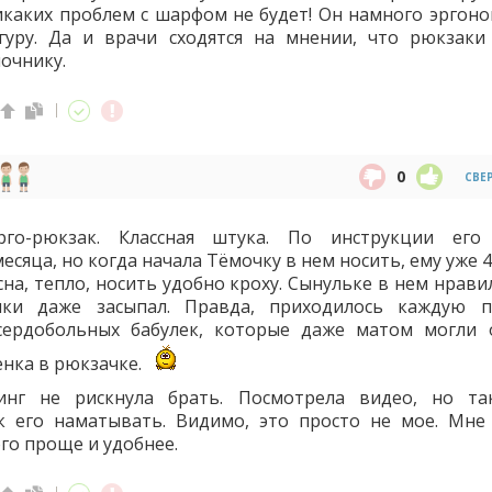
икаких проблем с шарфом не будет! Он намного эргоно
гуру. Да и врачи сходятся на мнении, что рюкзаки
очнику.
0
СВЕ
го-рюкзак. Классная штука. По инструкции его
есяца, но когда начала Тёмочку в нем носить, ему уже 
сна, тепло, носить удобно кроху. Сынульке в нем нрави
лки даже засыпал. Правда, приходилось каждую п
сердобольных бабулек, которые даже матом могли 
нка в рюкзачке.
инг не рискнула брать. Посмотрела видео, но т
ак его наматывать. Видимо, это просто не мое. Мне 
о проще и удобнее.