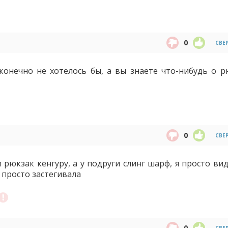
0
СВЕ
конечно не хотелось бы, а вы знаете что-нибудь о р
0
СВЕ
л рюкзак кенгуру, а у подруги слинг шарф, я просто ви
я просто застегивала
0