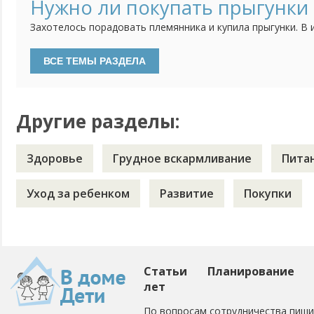
станут помощником для сына в передвижении по дому. Я ж
Нужно ли покупать прыгунки
принесет больше вреда, чем пользы. Ведь длительное исп
Захотелось порадовать племянника и купила прыгунки. В 
что можно использовать их можно с 4 месяцев. Сестра сх
там им сказали, что прыгунки наносят большой вред позв
нельзя. Теперь мы все в растерянности, что с ними делать
Другие разделы:
Здоровье
Грудное вскармливание
Пита
Уход за ребенком
Развитие
Покупки
Статьи
Планирование
лет
По вопросам сотрудничества пиши