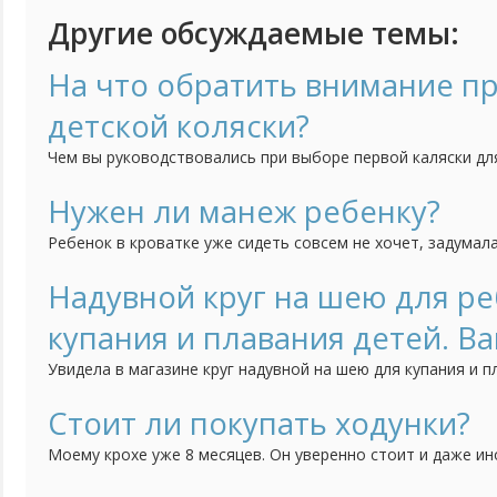
Другие обсуждаемые темы:
На что обратить внимание п
детской коляски?
Чем вы руководствовались при выборе первой каляски дл
моменты стоит обратить внимание? Возможно посоветует
Нужен ли манеж ребенку?
Ребенок в кроватке уже сидеть совсем не хочет, задумал
есть сомнения. С одной стороны, это таже кровать, все 
сидеть. А с другой стороны, говорят, что кровать должна
Надувной круг на шею для ре
играть в ней не желательно. И до какого возраста им можн
купания и плавания детей. В
Увидела в магазине круг надувной на шею для купания и п
погремушкой, двумя камерами, пластиковыми ручками , м
выглядит забавно. Кто - нибудь из мамочек пользуется 
Стоит ли покупать ходунки?
купания малыша? Удобен ли он для ребенка? и как на практ
Моему крохе уже 8 месяцев. Он уверенно стоит и даже ин
вот ползать малыш так и не научился. Поэтому муж предл