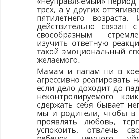
«неуправляемый» период 
трех, а у других оттягива
пятилетнего возраста.
действительно связан 
своеобразным стремл
изучить ответную реакц
такой эмоциональный сп
желаемого.
Мамам и папам ни в кое
агрессивно реагировать н
если дело доходит до па
неконтролируемого кри
сдержать себя бывает не
мы и родители, чтобы в
проявлять любовь, тер
успокоить, отвлечь св
ребенок немного у