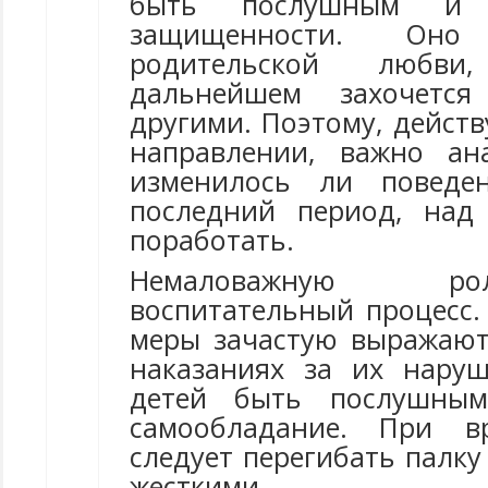
быть послушным и 
защищенности. Оно
родительской любв
дальнейшем захочется
другими. Поэтому, дейст
направлении, важно ан
изменилось ли поведе
последний период, над
поработать.
Немаловажную р
воспитательный процесс.
меры зачастую выражают
наказаниях за их нару
детей быть послушным
самообладание. При в
следует перегибать палк
жесткими.