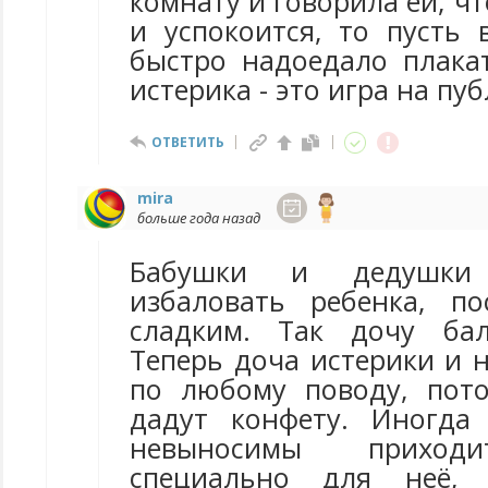
комнату и говорила ей, чт
и успокоится, то пусть 
быстро надоедало плака
истерика - это игра на пуб
ОТВЕТИТЬ
mira
больше года назад
Бабушки и дедушки
избаловать ребенка, п
сладким. Так дочу ба
Теперь доча истерики и 
по любому поводу, пот
дадут конфету. Иногда
невыносимы приходи
специально для неё,