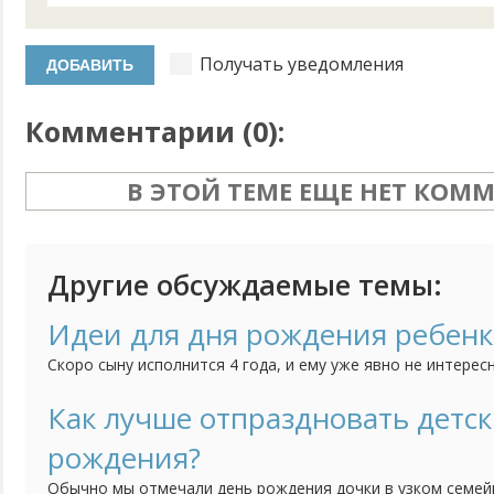
Получать уведомления
Комментарии (
0
):
В ЭТОЙ ТЕМЕ ЕЩЕ НЕТ КОМ
Другие обсуждаемые темы:
Идеи для дня рождения ребенк
Скоро сыну исполнится 4 года, и ему уже явно не интерес
взрослых родственников. У него уже достаточно друзей, 
в этот день детский праздник. Но в голове идей никаких н
Как лучше отпраздновать детс
хоровод: " каравай, каравай, кого хочешь - выбирай..." И чт
рождения?
Обычно мы отмечали день рождения дочки в узком семей