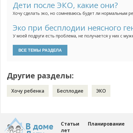
получает очень большое количество женских гормонов, н
Дети после ЭКО, какие они?
девочки – не так уж и страшно, а вот у мальчиков бывают
Хочу сделать эко, но сомневаюсь будет ли нормальным р
искусственного оплодотворения.Говорят они на несколь
обыкновенных детей.Вообщем я в раздумьях, стоит риско
Эко при бесплодии неясного ге
и будущей маме нужно выпить много гормональных препар
У моей подруги есть проблема, не получается у них с муж
нарушение...
года, прошли обследования, сдавали множество анализов.
не находят причин, оба здоровы, совместимость проверял
думаете, стоит ли в такой ситуации делать эко, или еще пы
Другие разделы:
Хочу ребенка
Бесплодие
ЭКО
Статьи
Планирование
лет