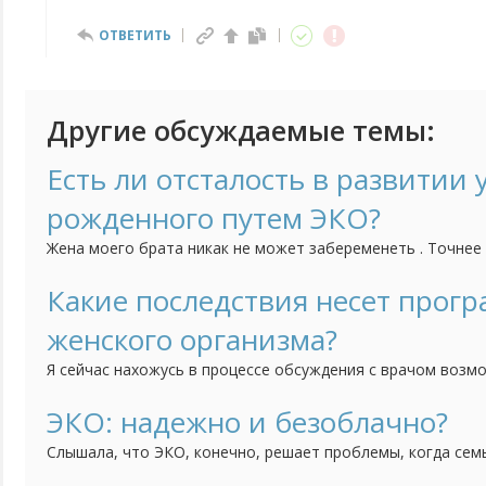
ОТВЕТИТЬ
Другие обсуждаемые темы:
Есть ли отсталость в развитии 
рожденного путем ЭКО?
Жена моего брата никак не может забеременеть . Точнее 
недели две происходит выкидыш. Последний раз была вн
Она уже была во многих клиниках, все в один голос говоря
Какие последствия несет прог
понимают почему срывается беременность. Она уже подум
женского организма?
Я сейчас нахожусь в процессе обсуждения с врачом воз
программы ЭКО. И я и муж прошли уже все возможные и
обследования, в результате выяснилось, что кроме как н
ЭКО: надежно и безоблачно?
оплодотворение рассчитывать больше не на что. Очень 
Слышала, что ЭКО, конечно, решает проблемы, когда сем
наступит сама собой...
но вместе с тем – не все так безоблачно в этом процессе