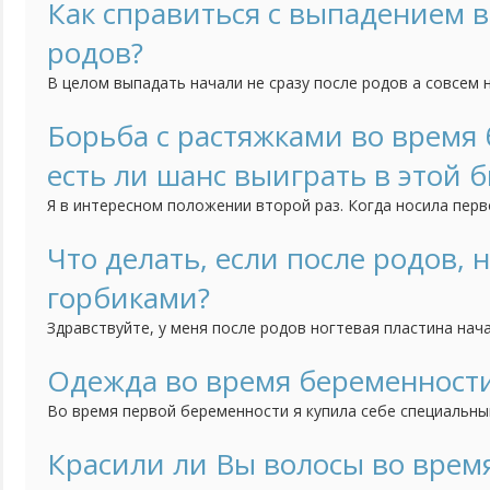
Как справиться с выпадением в
родов?
В целом выпадать начали не сразу после родов а совсем н
Сыпятся просто ужасно. Конечно не колочками как после 
равно удручающе. Это даже не вопрос того сколько я их н
Борьба с растяжками во время
всюду: на одежде, на полу, с решеточки в ванной собирать
есть ли шанс выиграть в этой б
Я в интересном положении второй раз. Когда носила пер
растяжки на груди, сбоку на животе и на ягодицах, хотя на
я была помоложе, кожа моя была эластичной и вскоре по
Что делать, если после родов, 
менее заметны, а потом исчезли совсем. Сейчас мне 32 и с
горбиками?
Здравствуйте, у меня после родов ногтевая пластина нач
беременности и во время неё, такого не было. врач говор
кальция в организме, но дело в том, что они у меня очень
Одежда во время беременност
ломаются вот только с горбиками проблема. Другие говоря
Во время первой беременности я купила себе специальны
отделением для моего животика, ну и также немножко ни
для кормления. Комбинезон мне очень пригодился и для 
Красили ли Вы волосы во врем
докупила только гольфик с отделением для кормления. П