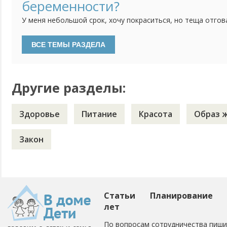
беременности?
это...
У меня небольшой срок, хочу покраситься, но теща отгов
что это вредно, да и у ребенка может разыграться аллерг
голове 9 месяцев ходить не хочется. А что Вы думаете по
волосы? Какими красками? Не навредило ли?
Другие разделы:
Здоровье
Питание
Красота
Образ 
Закон
Статьи
Планирование
лет
По вопросам сотрудничества пиши