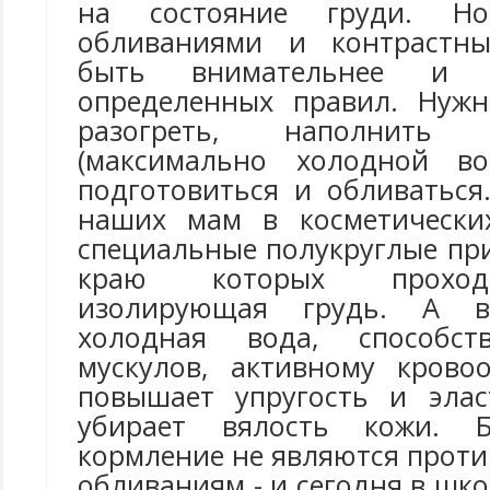
на состояние груди. Н
обливаниями и контрастн
быть внимательнее и п
определенных правил. Нужн
разогреть, наполнить
(максимально холодной во
подготовиться и обливаться
наших мам в косметически
специальные полукруглые пр
краю которых проход
изолирующая грудь. А в
холодная вода, способст
мускулов, активному крово
повышает упругость и элас
убирает вялость кожи. Б
кормление не являются прот
обливаниям - и сегодня в шк