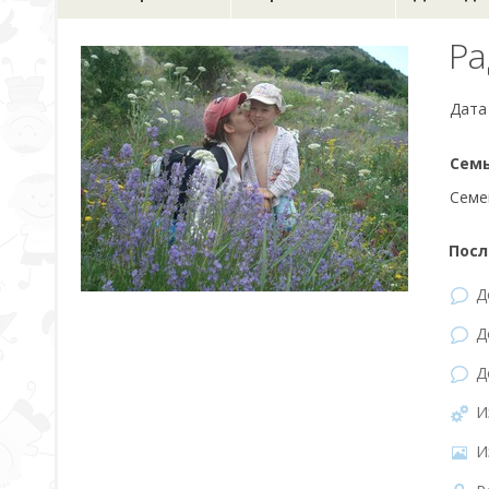
Ра
Дата
Семь
Семе
Посл
Д
Д
Д
И
И