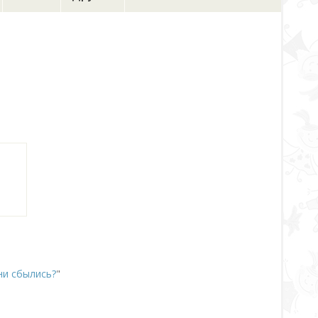
ни сбылись?
"