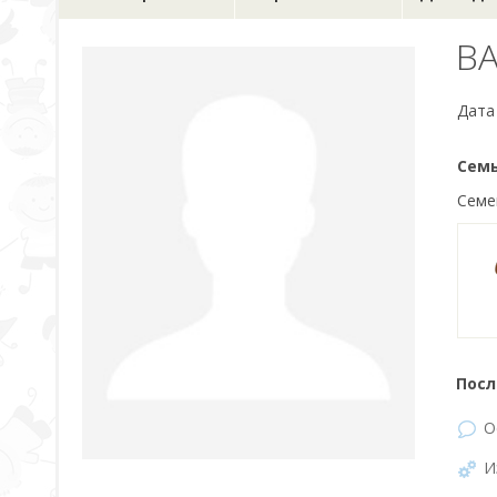
B
Дата
Семь
Семе
Посл
О
И