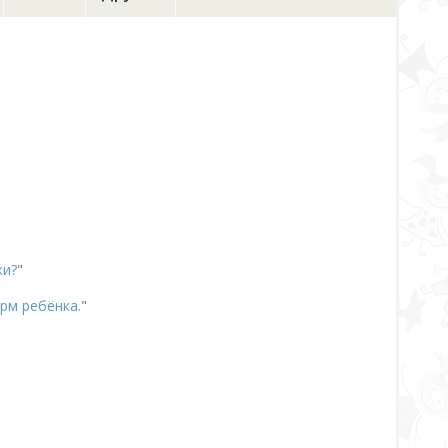
ки?
"
рм ребёнка.
"