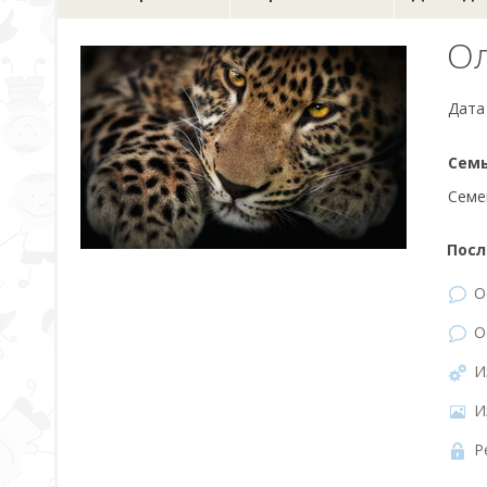
О
Дата
Семь
Семе
Посл
О
О
И
И
Р