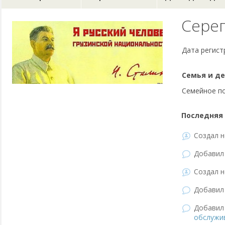
Сере
Дата регист
Семья и де
Семейное п
Последняя 
Создал н
Добави
Создал н
Добави
Добави
обслужи