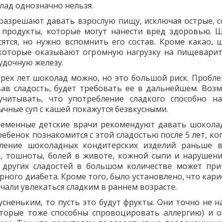
лад однозначно нельзя.
 разрешают давать взрослую пищу, исключая острые, с
 продукты, которые могут нанести вред здоровью. 
ятся, но нужно вспомнить его состав. Кроме какао, 
 которые оказывают огромную нагрузку на пищевари
лудочную железу.
 трех лет шоколад можно, но это большой риск. Пробл
вав сладость, будет требовать ее в дальнейшем. Воз
учитывать, что употребление сладкого способно н
ычные суп с кашей покажутся безвкусными.
временные детские врачи рекомендуют давать шокола
ебенок познакомится с этой сладостью после 5 лет, ко
бление шоколадных кондитерских изделий раньше 
 тошноты, болей в животе, кожной сыпи и нарушения
 других сладостей в большом количестве может при
рного диабета. Кроме того, было установлено, что кар
ачали увлекаться сладким в раннем возрасте.
усненьким, то пусть это будут фрукты. Они точно не н
оторые тоже способны спровоцировать аллергию) и о