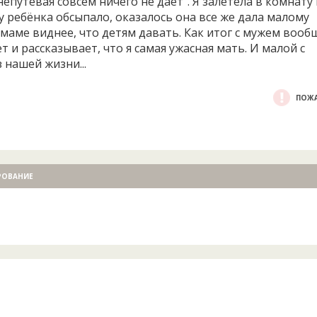
епутевая совсем ничего не даёт". Я залетела в комнату 
ру ребёнка обсыпало, оказалось она все же дала малому
ё маме виднее, что детям давать. Как итог с мужем вооб
 и рассказывает, что я самая ужасная мать. И малой с
 нашей жизни...
ПОЖА
РОВАНИЕ