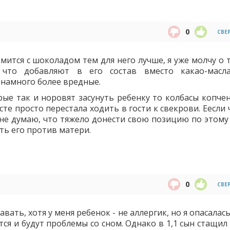
0
СВЕ
ится с шоколадом тем для него лучше, я уже молчу о т
 что добавляют в его состав вместо какао-мас
 намного более вредные.
ые так и норовят засунуть ребенку то колбасы копчен
сте просто перестала ходить в гости к свекрови. Еесли
о не думаю, что тяжело донести свою позицию по этому
ть его против матери.
0
СВЕ
вать, хотя у меня ребенок - не аллергик, но я опасалась
ся и будут проблемы со сном. Однако в 1,1 сын стащил