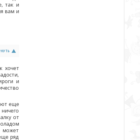
, так и
ия вам и
РНУТЬ
к хочет
адости,
ироги и
ичество
дают еще
 ничего
алку от
коладом
е может
еще ряд