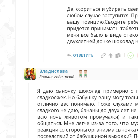
Да, ссориться и убирать св
любом случае заступится. П
вашу позицию.Сводите ребе
придется принимать таблетки
меня все было в виде отеко
двухлетней дочке шоколад не
ОТВЕТИТЬ
Владислава
больше года назад
Я даю сыночку шоколад примерно с г
сладкоежек. Но бабушку вашу могу тол
отлично вас понимаю. Тоже слухами м
сладкого не даю, бананы до двух лет не
всю ночь животом промучался) и таки
общаться. Мне легче из-за того, что м
реакции со стороны организма сыночка 
последствий от бабушкиной выходки?! П