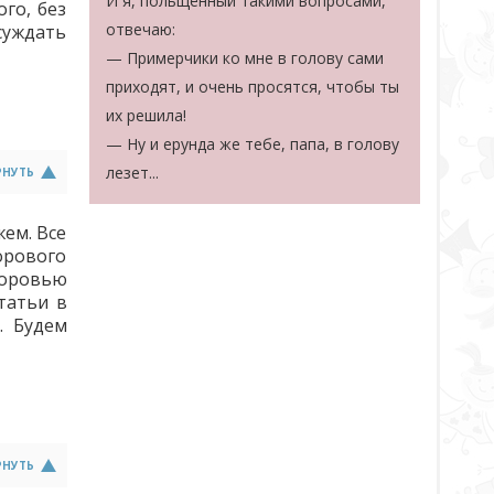
И я, польщённый такими вопросами,
ого, без
отвечаю:
бсуждать
— Примерчики ко мне в голову сами
приходят, и очень просятся, чтобы ты
их решила!
— Ну и ерунда же тебе, папа, в голову
лезет...
РНУТЬ
жем. Все
орового
доровью
татьи в
. Будем
РНУТЬ