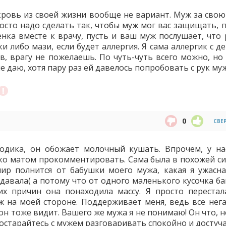
екровь из своей жизни вообще не вариант. Муж за свою
росто надо сделать так, чтобы муж мог вас защищать, 
нка вместе к врачу, пусть и ваш муж послушает, что 
 либо мази, если будет аллергия. Я сама аллергик с де
в, врагу не пожелаешь. По чуть-чуть всего можно, но 
 даю, хотя пару раз ей давелось попробовать с рук муж
0
СВЕ
одика, он обожает молочный кушать. Впрочем, у на
ько матом прокомментировать. Сама была в похожей си
ир полнится от бабушки моего мужа, какая я ужасна
 давала( а потому что от одного маленького кусочка б
х причин она понаходила массу. Я просто перестал
уж на моей стороне. Поддерживает меня, ведь все нег
он тоже видит. Вашего же мужа я не понимаю! Он что, 
остарайтесь с мужем разговаривать спокойно и достуча