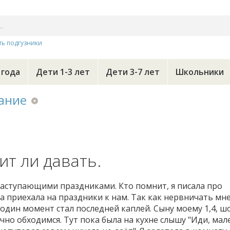
ть подгузники
 года
Дети 1-3 лет
Дети 3-7 лет
Школьники
ание
ит ли давать.
наступающими праздниками. Кто помнит, я писала про
на приехала на праздники к нам. Так как нервничать мн
о один момент стал последней каплей. Сыну моему 1,4, 
ично обходимся. Тут пока была на кухне слышу "Иди, мал