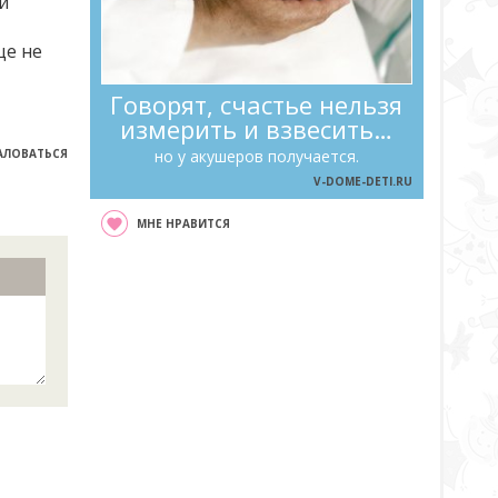
и
ще не
Говорят, счастье нельзя
измерить и взвесить…
ЛОВАТЬСЯ
но у акушеров получается.
V-DOME-DETI.RU
МНЕ НРАВИТСЯ