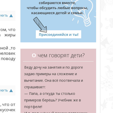
РНУТЬ
ом, что
ла жиры
ной ,то
 человек
О
чем говорят дети?
 поводу
Веду дочу на занятия и по дороге
задаю примеры на сложение и
вычитание. Она всё поотвечала и
спрашивает:
РНУТЬ
— Папа, а откуда ты столько
примеров берёшь? Учебник же в
, что от
портфеле!
 кусочек