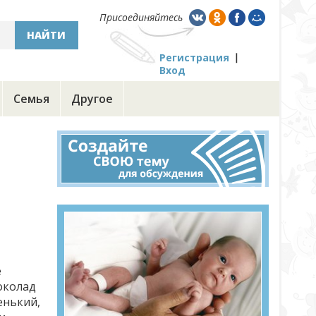
Присоединяйтесь
НАЙТИ
Регистрация
Вход
Семья
Другое
е
шоколад
енький,