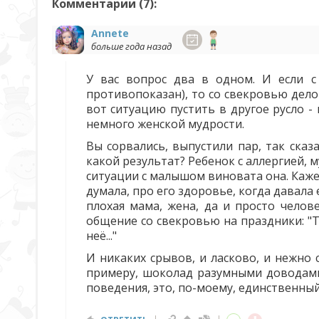
Комментарии (
7
):
Annete
больше года назад
У вас вопрос два в одном. И если с
противопоказан), то со свекровью дело
вот ситуацию пустить в другое русло -
немного женской мудрости.
Вы сорвались, выпустили пар, так сказ
какой результат? Ребенок с аллергией, м
ситуации с малышом виновата она. Каже
думала, про его здоровье, когда давал
плохая мама, жена, да и просто челов
общение со свекровью на праздники: "Т
неё..."
И никаких срывов, и ласково, и нежно 
примеру, шоколад разумными доводами,
поведения, это, по-моему, единственный