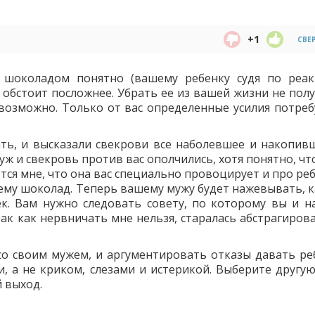
+1
СВЕ
 шоколадом понятно (вашему ребенку судя по реа
 обстоит посложнее. Убрать ее из вашей жизни не полу
 возможно. Только от вас определенные усилия потреб
ать, и высказали свекрови все наболевшее и накопивш
уж и свекровь против вас ополчились, хотя понятно, чт
тся мне, что она вас специально провоцирует и про ре
а ему шоколад. Теперь вашему мужу будет нажевывать, 
ек. Вам нужно следовать совету, по которому вы и н
ак как нервничать мне нельзя, старалась абстрагирова
со своим мужем, и аргументировать отказы давать реб
 а не криком, слезами и истерикой. Выберите другу
 выход.