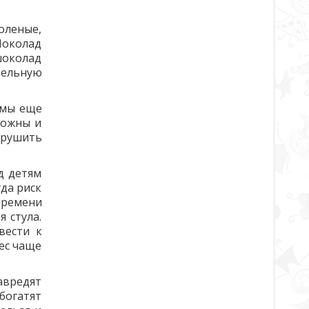
оленые,
Шоколад
шоколад
тельную
емы еще
можны и
арушить
д детям
гда риск
времени
 стула.
вести к
иес чаще
авредят
богатят