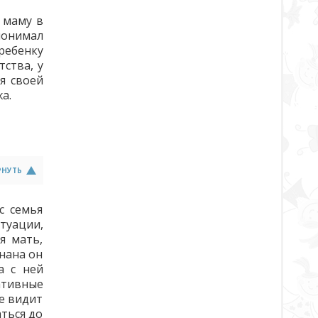
 маму в
понимал
ребенку
тства, у
я своей
а.
РНУТЬ
с семья
туации,
я мать,
анана он
а с ней
ативные
не видит
ться до