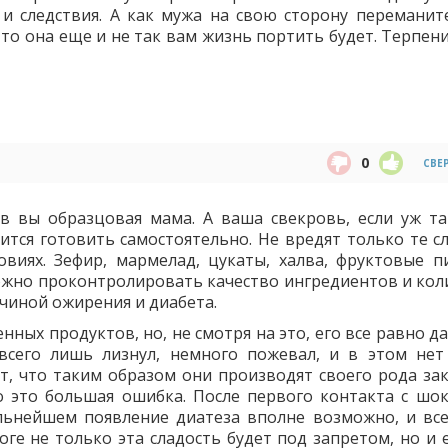
 и следствия. А как мужа на свою сторону переманите
 то она еще и не так вам жизнь портить будет. Терпен
0
СВЕ
в вы образцовая мама. А ваша свекровь, если уж та
ится готовить самостоятельно. Не вредят только те сл
виях. Зефир, мармелад, цукаты, халва, фруктовые п
можно проконтролировать качество ингредиентов и кол
ичиной ожирения и диабета.
нных продуктов, но, не смотря на это, его все равно 
всего лишь лизнул, немного пожевал, и в этом нет
, что таким образом они производят своего рода зак
о это большая ошибка. После первого контакта с шо
альнейшем появление диатеза вполне возможно, и вс
оге не только эта сладость будет под запретом, но и 