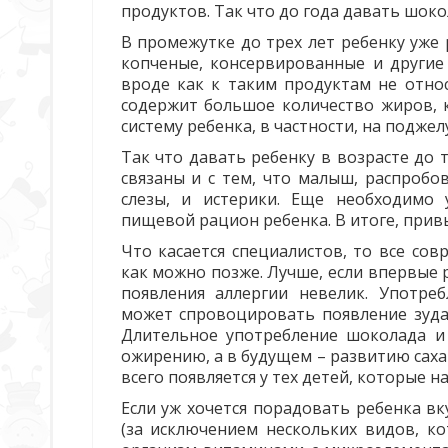
продуктов. Так что до года давать шоко
В промежутке до трех лет ребенку уже
копченые, консервированные и другие
вроде как к таким продуктам не относ
содержит большое количество жиров,
систему ребенка, в частности, на подже
Так что давать ребенку в возрасте до
связаны и с тем, что малыш, распробо
слезы, и истерики. Еще необходимо 
пищевой рацион ребенка. В итоге, прив
Что касается специалистов, то все со
как можно позже. Лучше, если впервые р
появления аллергии невелик. Употре
может спровоцировать появление зуда,
Длительное употребление шоколада и
ожирению, а в будущем – развитию саха
всего появляется у тех детей, которые н
Если уж хочется порадовать ребенка вк
(за исключением нескольких видов, к