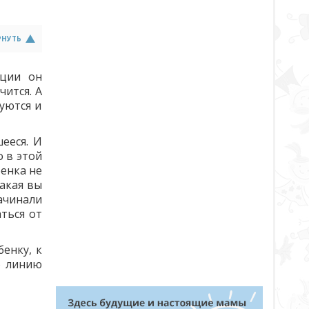
РНУТЬ
кции он
чится. А
уются и
ееся. И
о в этой
бенка не
какая вы
ачинали
ться от
енку, к
ю линию