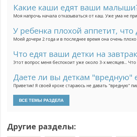
хочу.
Какие каши едят ваши малыши
Моя напрочь начала отказываться от каш. Уже ума не пр
предложить. Посоветуйте какие-нибудь рецепты / хитрост
У ребенка плохой аппетит, что 
Моей дочери 2 года и в последнее время она очень плохо
аппетита явление непостоянное. Это происходит периодич
лопает все что даю в больших или нормальных порциях, а 
Что едят ваши детки на завтрак
несколько вообще может ничего не есть. Накормить могу 
Этот вопрос меня беспокоит уже около 3-х месяцев... Что
принцесса отказывается это даже попробовать! Овсяную 
молоке, ооочень редко может соизволить покушать, да и 
Даете ли вы деткам "вредную" 
вообще не в какую, творог - тоже самое. Я понимаю, что у 
Приветик! Я своей крохе стараюсь не давать "вредную" пи
консервы, копченого, шоколад... Просто я считаю, что он
"добра" наесться))) А вот, моя подруга, у нее девочка на 
ей в 6 мес. малину давала, в год ребенок спокойно ел лук в
Ну...
Другие разделы: