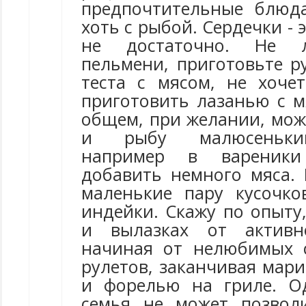
предпочтительные блюд
хоть с рыбой. Сердечки - 
не достаточно. Не 
пельмени, приготовьте р
теста с мясом, не хоче
приготовить лазанью с м
общем, при желании, мож
и рыбу малюсеньки
например в вареник
добавить немного мяса. 
маленькие пару кусочк
индейки. Скажу по опыту
и вылазках от активн
начиная от нелюбимых 
рулетов, заканчивая мар
и форелью на гриле. О
семья не может позвол