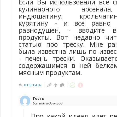
Если Вы использовали все с
кулинарного арсенала
индюшатину, крольчати
курятину - и все равно 
равнодушен, - вводите 
продукты. Вот недавно чит
статью про треску. Мне ра
была известна лишь по изве
- печень трески. Оказывает
содержащимся в ней белкам
мясным продуктам.
ОТВЕТИТЬ
Гость
больше года назад
Про какой идеал идет ре