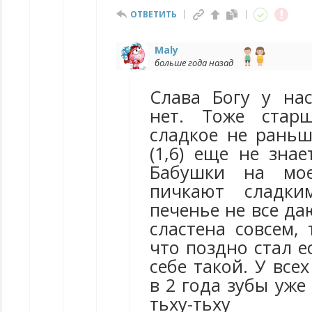
ОТВЕТИТЬ
Maly
больше года назад
Слава Богу у на
нет. Тоже стар
сладкое не раньш
(1,6) еще не знае
Бабушки на мое
пичкают сладки
печенье не все да
сластена совсем, 
что поздно стал е
себе такой. У все
в 2 года зубы уже
тьху-тьху