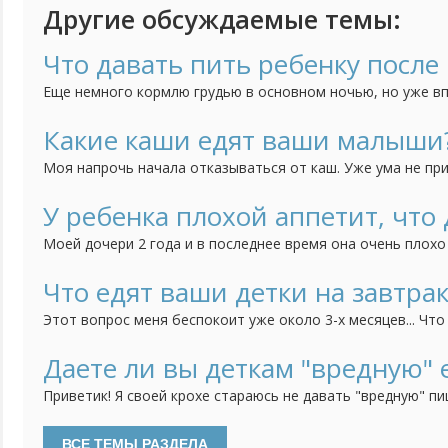
Другие обсуждаемые темы:
Что давать пить ребенку после 
Еще немного кормлю грудью в основном ночью, но уже вп
Не знаю что давать пить. Воду отказывается, компоты не
хочу.
Какие каши едят ваши малыши
Моя напрочь начала отказываться от каш. Уже ума не пр
предложить. Посоветуйте какие-нибудь рецепты / хитрост
У ребенка плохой аппетит, что 
Моей дочери 2 года и в последнее время она очень плохо
аппетита явление непостоянное. Это происходит периодич
лопает все что даю в больших или нормальных порциях, а 
Что едят ваши детки на завтрак
несколько вообще может ничего не есть. Накормить могу 
Этот вопрос меня беспокоит уже около 3-х месяцев... Что
принцесса отказывается это даже попробовать! Овсяную 
молоке, ооочень редко может соизволить покушать, да и 
Даете ли вы деткам "вредную" 
вообще не в какую, творог - тоже самое. Я понимаю, что у 
Приветик! Я своей крохе стараюсь не давать "вредную" пи
консервы, копченого, шоколад... Просто я считаю, что он
"добра" наесться))) А вот, моя подруга, у нее девочка на 