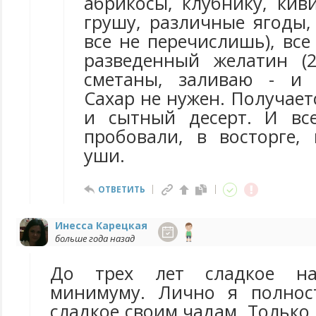
абрикосы, клубнику, кив
грушу, различные ягоды, 
все не перечислишь), вс
разведенный желатин (2 
сметаны, заливаю - и 
Сахар не нужен. Получае
и сытный десерт. И вс
пробовали, в восторге,
уши.
ОТВЕТИТЬ
Инесса Карецкая
больше года назад
До трех лет сладкое н
минимуму. Лично я полнос
сладкое своим чадам. Только