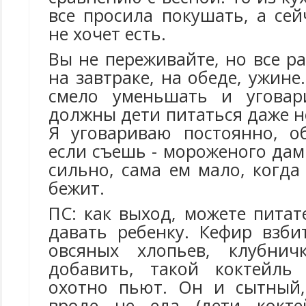
все просила покушать, а сей
не хочет есть.
Вы не переживайте, но все р
на завтраке, на обеде, ужин
смело уменьшать и уговари
должны дети питаться даже н
Я уговариваю постоянно, о
если съешь - мороженого дам
сильно, сама ем мало, когда
бежит.
ПС: как выход, можете пита
давать ребенку. Кефир взби
овсяных хлопьев, клубни
добавить, такой коктейль
охотно пьют. Он и сытный,
вроде не еда (дети кокт