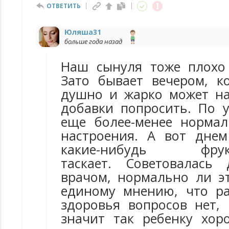
ОТВЕТИТЬ
Юляша31
больше года назад
Наш сынуля тоже плохо
Зато бывает вечером, к
душно и жарко может н
добавки попросить. По у
еще более-менее нормал
настроения. А вот дне
какие-нибудь фрукт
таскает. Советовалас
врачом, нормально ли э
единому мнению, что р
здоровья вопросов нет, 
значит так ребенку хо