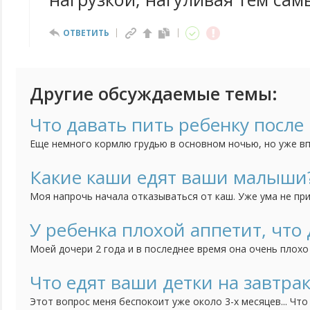
ОТВЕТИТЬ
Другие обсуждаемые темы:
Что давать пить ребенку после 
Еще немного кормлю грудью в основном ночью, но уже вп
Не знаю что давать пить. Воду отказывается, компоты не
хочу.
Какие каши едят ваши малыши
Моя напрочь начала отказываться от каш. Уже ума не пр
предложить. Посоветуйте какие-нибудь рецепты / хитрост
У ребенка плохой аппетит, что 
Моей дочери 2 года и в последнее время она очень плохо
аппетита явление непостоянное. Это происходит периодич
лопает все что даю в больших или нормальных порциях, а 
Что едят ваши детки на завтрак
несколько вообще может ничего не есть. Накормить могу 
Этот вопрос меня беспокоит уже около 3-х месяцев... Что