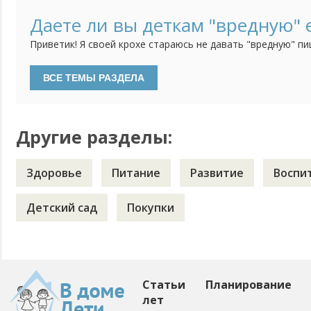
принцесса отказывается это даже попробовать! Овсяную 
молоке, ооочень редко может соизволить покушать, да и 
Даете ли вы деткам "вредную" 
вообще не в какую, творог - тоже самое. Я понимаю, что у 
Приветик! Я своей крохе стараюсь не давать "вредную" пи
консервы, копченого, шоколад... Просто я считаю, что он
"добра" наесться))) А вот, моя подруга, у нее девочка на 
ей в 6 мес. малину давала, в год ребенок спокойно ел лук в
Ну...
Другие разделы:
Здоровье
Питание
Развитие
Воспи
Детский сад
Покупки
Статьи
Планирование
лет