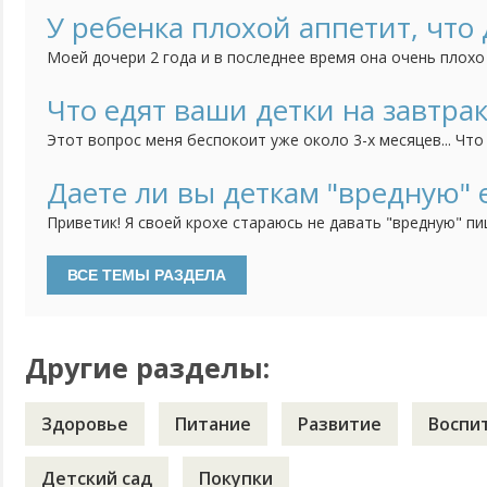
У ребенка плохой аппетит, что 
Моей дочери 2 года и в последнее время она очень плохо
аппетита явление непостоянное. Это происходит периодич
лопает все что даю в больших или нормальных порциях, а 
Что едят ваши детки на завтрак
несколько вообще может ничего не есть. Накормить могу 
Этот вопрос меня беспокоит уже около 3-х месяцев... Что
принцесса отказывается это даже попробовать! Овсяную 
молоке, ооочень редко может соизволить покушать, да и 
Даете ли вы деткам "вредную" 
вообще не в какую, творог - тоже самое. Я понимаю, что у 
Приветик! Я своей крохе стараюсь не давать "вредную" пи
консервы, копченого, шоколад... Просто я считаю, что он
"добра" наесться))) А вот, моя подруга, у нее девочка на 
ей в 6 мес. малину давала, в год ребенок спокойно ел лук в
Ну...
Другие разделы:
Здоровье
Питание
Развитие
Воспи
Детский сад
Покупки