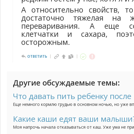
А относительно свойств, т
достаточно тяжелая на 
переваривания. А еще с
клетчатки и сахара, поэ
осторожным.
ОТВЕТИТЬ
Другие обсуждаемые темы:
Что давать пить ребенку после 
Еще немного кормлю грудью в основном ночью, но уже вп
Не знаю что давать пить. Воду отказывается, компоты не
хочу.
Какие каши едят ваши малыши
Моя напрочь начала отказываться от каш. Уже ума не пр
предложить. Посоветуйте какие-нибудь рецепты / хитрост