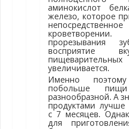
аминокислот бел
железо, которое п
непосредстве
кроветворени
прорезывания зу
восприятие вк
пищеваритель
увеличивается.
Именно поэтом
побольше пищ
разнообразной. А з
продуктами лучше
с 7 месяцев. Одна
для приготовлен