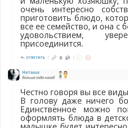
и маленькую хозяюшку, п
очень интересно собст
приготовить блюдо, кото
все ее семейство, и она с
удовольствием, ув
присоединится.
ОТВЕТИТЬ
Наташа
больше года назад
Честно говоря вы все вид
В голову даже ничего б
Единственное можно по
оформлять блюда в детск
малышке будет интересно