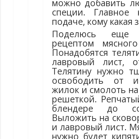
можно добавить л
специи. Главное 
подаче, кому какая 
Поделюсь еще 
рецептом мясног
Понадобятся теляти
лавровый лист, о
Телятину нужно т
освободить от и
жилок и смолоть на
решеткой. Репчаты
блендере до со
Выложить на сково
и лавровый лист. М
нужно будет кипят