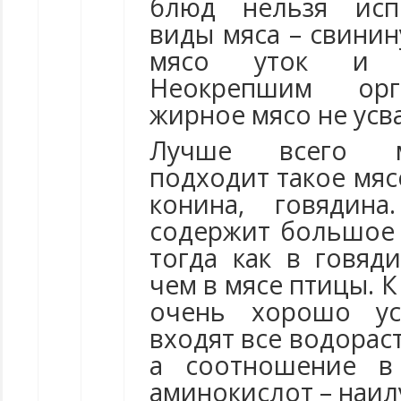
блюд нельзя исп
виды мяса – свинин
мясо уток и г
Неокрепшим орг
жирное мясо не усв
Лучше всего м
подходит такое мясо
конина, говядин
содержит большое 
тогда как в говяд
чем в мясе птицы. 
очень хорошо ус
входят все водора
а соотношение в
аминокислот – наил