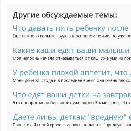
Другие обсуждаемые темы:
Что давать пить ребенку после 
Еще немного кормлю грудью в основном ночью, но уже вп
Не знаю что давать пить. Воду отказывается, компоты не
хочу.
Какие каши едят ваши малыши
Моя напрочь начала отказываться от каш. Уже ума не пр
предложить. Посоветуйте какие-нибудь рецепты / хитрост
У ребенка плохой аппетит, что 
Моей дочери 2 года и в последнее время она очень плохо
аппетита явление непостоянное. Это происходит периодич
лопает все что даю в больших или нормальных порциях, а 
Что едят ваши детки на завтрак
несколько вообще может ничего не есть. Накормить могу 
Этот вопрос меня беспокоит уже около 3-х месяцев... Что
принцесса отказывается это даже попробовать! Овсяную 
молоке, ооочень редко может соизволить покушать, да и 
Даете ли вы деткам "вредную" 
вообще не в какую, творог - тоже самое. Я понимаю, что у 
Приветик! Я своей крохе стараюсь не давать "вредную" пи
консервы, копченого, шоколад... Просто я считаю, что он