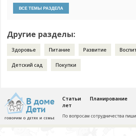
"добра" наесться))) А вот, моя подруга, у нее девочка на 
ей в 6 мес. малину давала, в год ребенок спокойно ел лук в
Ну...
Другие разделы:
Здоровье
Питание
Развитие
Воспи
Детский сад
Покупки
Статьи
Планирование
лет
По вопросам сотрудничества пиши